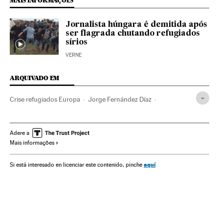
MAIS INFORMAÇÕES
Jornalista húngara é demitida após
ser flagrada chutando refugiados
sírios
VERNE
ARQUIVADO EM
Crise refugiados Europa
Jorge Fernández Díaz
Crise migratória
Síria
Guerra na Síria
Problemas demográficos
Imigração irregular
Adere a
Mais informações
Crise humanitária
Refugiados
Guerra civil
Catástrofes
Política migração
Fronteiras
Revoluções
aquí
Si está interesado en licenciar este contenido, pinche
Vítimas guerra
Desastres
Migração
Política exterior
Demografia
Guerra
Acontecimentos
UE
Europa
Conflitos
Administração Estado