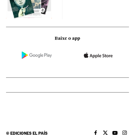
Baixe o app
©
EDICIONES EL PAÍS
EL PAÍS BRASIL EN
EL PAÍS BRASI
EL PAÍS B
EL PA