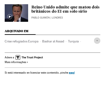
Reino Unido admite que matou dois
britânicos do EI em solo sírio
PABLO GUIMÓN
| LONDRES
ARQUIVADO EM
Crise refugiados Europa
Bashar al Assad
Turquia
Crise migratória
Guerra na Síria
Síria
Imigração irregular
Refugiados
Crise humanitária
Adere a
Mais informações
Guerra civil
Estado Islâmico
Problemas demográficos
Catástrofes
Política migração
Vítimas guerra
aquí
Si está interesado en licenciar este contenido, pinche
Conflito Sunitas e Xiitas
França
terrorismo islâmico
Reino Unido
Revoluções
Fronteiras
Balcãs
Conflitos políticos
Oriente médio
Europa Ocidental