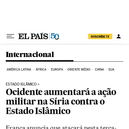
Pular para o conteúdo
SUSCRÍBETE
Internacional
AMÉRICA LATINA
ÁFRICA
EUROPA
ORIENTE MÉDIO
CHINA
EUA
ESTADO ISLÂMICO
Ocidente aumentará a ação
militar na Síria contra o
Estado Islâmico
França anuncia que atacará nesta terça-