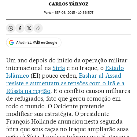
CARLOS YÁRNOZ
Paris -
SEP
08, 2015 - 10:36
EDT
Compartir en Whatsapp
Compartir en Facebook
Compartir en Twitter
Desplegar Redes Sociales
Añadir EL PAÍS en Google
Um ano depois do início da operação militar
internacional na
Síria
e no Iraque, o
Estado
Islâmico
(EI) pouco cedeu,
Bashar al-Assad
resiste e aumentam as tensões com o Irã e a
Rússia na região
. E o conflito causou milhares
de refugiados, fato que gerou comoção em
todo o mundo. O Ocidente pretende
modificar sua estratégia. O presidente
François Hollande anunciou nesta segunda-
feira que seus caças no Iraque ampliarão suas
ações à Síria. Londres informa que já atacou a