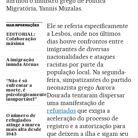
afirmou o ministro grego de Política
Migratória, Yannis Muzalas.
Ele se referia especificamente
MAIS INFORMAÇÕES
a Lesbos, onde nos últimos
EDITORIAL:
Colaboração
dias houve confrontos entre
máxima
imigrantes de diversas
nacionalidades e ataques
A imigração
racistas por parte da
inunda Atenas
população local. Na segunda-
feira, simpatizantes do partido
“Não é só
enfrentar a
neonazista grego Aurora
morte, é
Dourada tentaram dispersar
psicologicamente
insuportável”
uma manifestação de
refugiados
que exigia a
O número de
aceleração do processo de
refugiados
registro e a autorização para
atinge a marca
mais alta desde
que deixem a ilha e sigam seu
1945