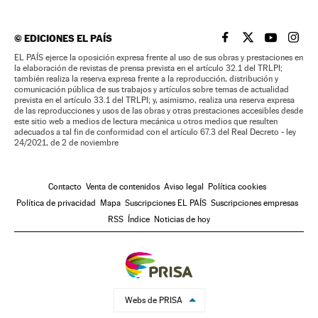
©
EDICIONES EL PAÍS
EL PAÍS BRASIL EN
EL PAÍS BRASI
EL PAÍS B
EL PA
EL PAÍS ejerce la oposición expresa frente al uso de sus obras y prestaciones en
la elaboración de revistas de prensa prevista en el artículo 32.1 del TRLPI;
también realiza la reserva expresa frente a la reproducción, distribución y
comunicación pública de sus trabajos y artículos sobre temas de actualidad
prevista en el artículo 33.1 del TRLPI; y, asimismo, realiza una reserva expresa
de las reproducciones y usos de las obras y otras prestaciones accesibles desde
este sitio web a medios de lectura mecánica u otros medios que resulten
adecuados a tal fin de conformidad con el artículo 67.3 del Real Decreto - ley
24/2021, de 2 de noviembre
Contacto
Venta de contenidos
Aviso legal
Política cookies
Política de privacidad
Mapa
Suscripciones EL PAÍS
Suscripciones empresas
RSS
Índice
Noticias de hoy
Webs de PRISA