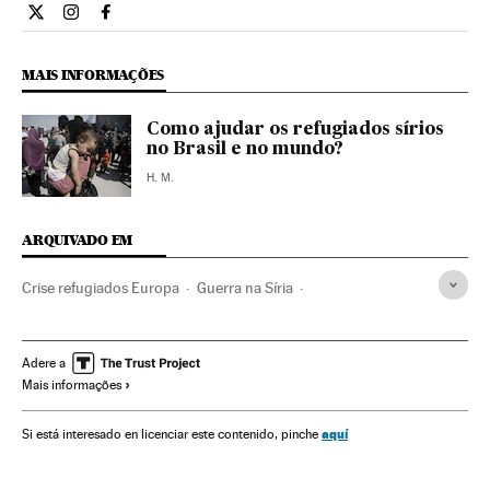
Internacional El País Brasil en Twitter
Internacional El País Brasil en Instagram
Internacional El País Brasil en Facebook
MAIS INFORMAÇÕES
Como ajudar os refugiados sírios
no Brasil e no mundo?
H. M.
ARQUIVADO EM
Crise refugiados Europa
Guerra na Síria
Crise migratória
Primavera árabe
Crise humanitária
Guerra civil
Imigração irregular
Refugiados
Adere a
Mais informações
Problemas demográficos
Grécia
Turquia
Fronteiras
Protestos sociais
Revoluções
Catástrofes
aquí
Si está interesado en licenciar este contenido, pinche
Vítimas guerra
Balcãs
Política migração