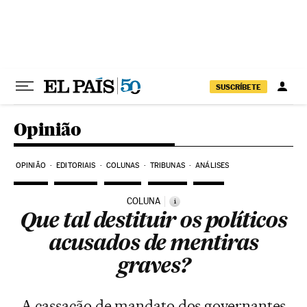
Pular para o conteúdo
SUSCRÍBETE
Opinião
OPINIÃO
EDITORIAIS
COLUNAS
TRIBUNAS
ANÁLISES
COLUNA
i
Que tal destituir os políticos
acusados de mentiras
graves?
A cassação de mandato dos governantes