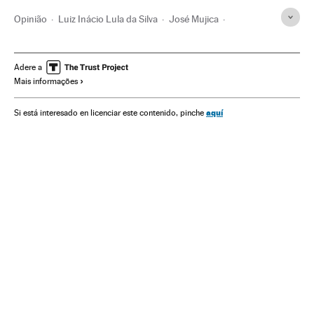
Opinião
Luiz Inácio Lula da Silva
José Mujica
Reformas eleitorais
Legislação eleitoral
Brasil
América do Sul
América Latina
Eleições
América
Adere a
Mais informações
Partido dos Trabalhadores
Partidos políticos
Política
aquí
Si está interesado en licenciar este contenido, pinche