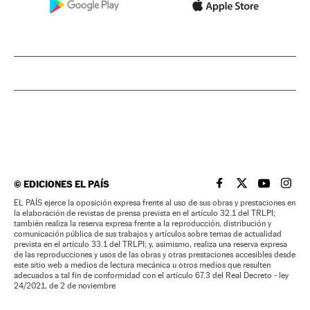
©
EDICIONES EL PAÍS
EL PAÍS BRASIL EN
EL PAÍS BRASI
EL PAÍS B
EL PA
EL PAÍS ejerce la oposición expresa frente al uso de sus obras y prestaciones en
la elaboración de revistas de prensa prevista en el artículo 32.1 del TRLPI;
también realiza la reserva expresa frente a la reproducción, distribución y
comunicación pública de sus trabajos y artículos sobre temas de actualidad
prevista en el artículo 33.1 del TRLPI; y, asimismo, realiza una reserva expresa
de las reproducciones y usos de las obras y otras prestaciones accesibles desde
este sitio web a medios de lectura mecánica u otros medios que resulten
adecuados a tal fin de conformidad con el artículo 67.3 del Real Decreto - ley
24/2021, de 2 de noviembre