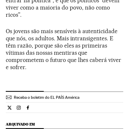
entrar na política”, e que os políticos “devem
viver como a maioria do povo, não como
ricos”.
Os jovens são mais sensíveis à autenticidade
que nós, os adultos. Mais intransigentes. E
têm razão, porque são eles as primeiras
vítimas das nossas mentiras que
comprometem o futuro que lhes caberá viver
e sofrer.
Receba o boletim do EL PAÍS América
Opiniao El País Brasil en Twitter
Opiniao El País Brasil en Instagram
Opiniao El País Brasil en Facebook
ARQUIVADO EM