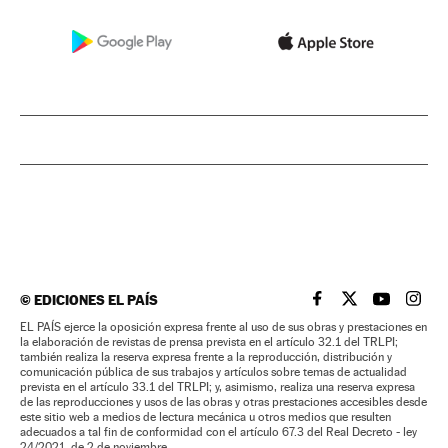
©
EDICIONES EL PAÍS
EL PAÍS BRASIL EN
EL PAÍS BRASI
EL PAÍS B
EL PA
EL PAÍS ejerce la oposición expresa frente al uso de sus obras y prestaciones en
la elaboración de revistas de prensa prevista en el artículo 32.1 del TRLPI;
también realiza la reserva expresa frente a la reproducción, distribución y
comunicación pública de sus trabajos y artículos sobre temas de actualidad
prevista en el artículo 33.1 del TRLPI; y, asimismo, realiza una reserva expresa
de las reproducciones y usos de las obras y otras prestaciones accesibles desde
este sitio web a medios de lectura mecánica u otros medios que resulten
adecuados a tal fin de conformidad con el artículo 67.3 del Real Decreto - ley
24/2021, de 2 de noviembre