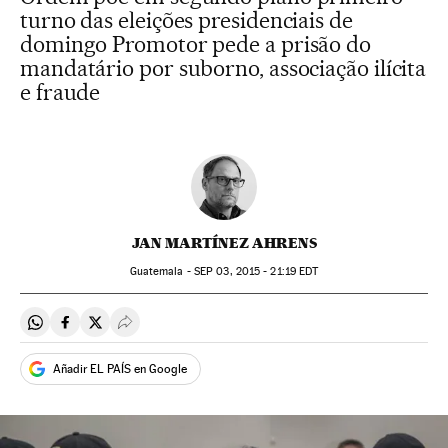
turno das eleições presidenciais de
domingo Promotor pede a prisão do
mandatário por suborno, associação ilícita
e fraude
JAN MARTÍNEZ AHRENS
Guatemala -
SEP
03, 2015 - 21:19
EDT
Compartir en Whatsapp
Compartir en Facebook
Compartir en Twitter
Desplegar Redes Sociales
Añadir EL PAÍS en Google