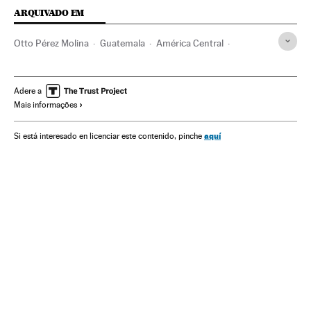
ARQUIVADO EM
Otto Pérez Molina
Guatemala
América Central
Corrupção política
Corrupção
América Latina
América
Política
Delitos
Justiça
Adere a
Mais informações
aquí
Si está interesado en licenciar este contenido, pinche