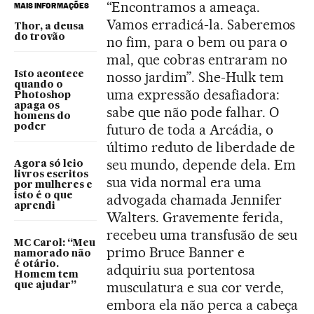
“Encontramos a ameaça.
MAIS INFORMAÇÕES
Vamos erradicá-la. Saberemos
Thor, a deusa
do trovão
no fim, para o bem ou para o
mal, que cobras entraram no
nosso jardim”. She-Hulk tem
Isto acontece
quando o
uma expressão desafiadora:
Photoshop
apaga os
sabe que não pode falhar. O
homens do
futuro de toda a Arcádia, o
poder
último reduto de liberdade de
seu mundo, depende dela. Em
Agora só leio
livros escritos
sua vida normal era uma
por mulheres e
isto é o que
advogada chamada Jennifer
aprendi
Walters. Gravemente ferida,
recebeu uma transfusão de seu
MC Carol: “Meu
primo Bruce Banner e
namorado não
é otário.
adquiriu sua portentosa
Homem tem
musculatura e sua cor verde,
que ajudar”
embora ela não perca a cabeça