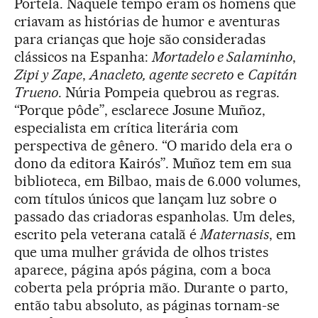
Portela. Naquele tempo eram os homens que
criavam as histórias de humor e aventuras
para crianças que hoje são consideradas
clássicos na Espanha:
Mortadelo e Salaminho
,
Zipi y Zape
,
Anacleto, agente secreto
e
Capitán
Trueno
. Núria Pompeia quebrou as regras.
“Porque pôde”, esclarece Josune Muñoz,
especialista em crítica literária com
perspectiva de gênero. “O marido dela era o
dono da editora Kairós”. Muñoz tem em sua
biblioteca, em Bilbao, mais de 6.000 volumes,
com títulos únicos que lançam luz sobre o
passado das criadoras espanholas. Um deles,
escrito pela veterana catalã é
Maternasis
, em
que uma mulher grávida de olhos tristes
aparece, página após página, com a boca
coberta pela própria mão. Durante o parto,
então tabu absoluto, as páginas tornam-se