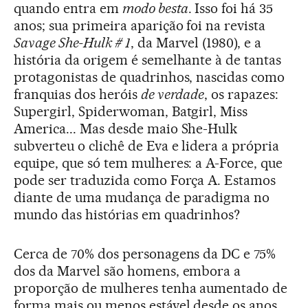
quando entra em
modo besta
. Isso foi há 35
anos; sua primeira aparição foi na revista
Savage She-Hulk # 1
, da Marvel (1980), e a
história da origem é semelhante à de tantas
protagonistas de quadrinhos, nascidas como
franquias dos heróis
de verdade
, os rapazes:
Supergirl, Spiderwoman, Batgirl, Miss
America... Mas desde maio She-Hulk
subverteu o clichê de Eva e lidera a própria
equipe, que só tem mulheres: a A-Force, que
pode ser traduzida como Força A. Estamos
diante de uma mudança de paradigma no
mundo das histórias em quadrinhos?
Cerca de 70% dos personagens da DC e 75%
dos da Marvel são homens, embora a
proporção de mulheres tenha aumentado de
forma mais ou menos estável desde os anos