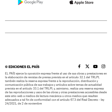
©
EDICIONES EL PAÍS
EL PAÍS BRASIL EN
EL PAÍS BRASI
EL PAÍS B
EL PA
EL PAÍS ejerce la oposición expresa frente al uso de sus obras y prestaciones en
la elaboración de revistas de prensa prevista en el artículo 32.1 del TRLPI;
también realiza la reserva expresa frente a la reproducción, distribución y
comunicación pública de sus trabajos y artículos sobre temas de actualidad
prevista en el artículo 33.1 del TRLPI; y, asimismo, realiza una reserva expresa
de las reproducciones y usos de las obras y otras prestaciones accesibles desde
este sitio web a medios de lectura mecánica u otros medios que resulten
adecuados a tal fin de conformidad con el artículo 67.3 del Real Decreto - ley
24/2021, de 2 de noviembre