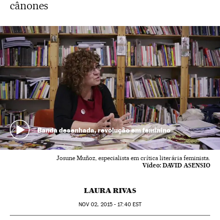
cânones
Banda desenhada, revolução em feminino
Josune Muñoz, especialista em crítica literária feminista.
Vídeo:
DAVID ASENSIO
LAURA RIVAS
NOV
02, 2015 - 17:40
EST