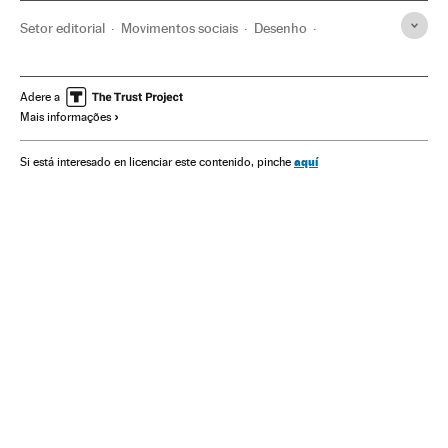
Setor editorial
Movimentos sociais
Desenho
Literatura
Livros
Gente
Ilustração
Artes gráficas
Empresas
Livro ilustrado
Arte
Marvel
DC Comics
Adere a
Mais informações
Escritores
Editoriais
DC Entertainment
Feminismo
Histórias em quadrinhos
Mulheres
Economia
aquí
Si está interesado en licenciar este contenido, pinche
Sociedade
Indústria cultural
Cultura