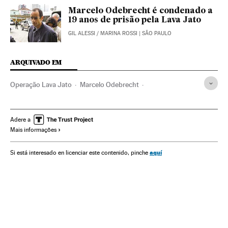
Marcelo Odebrecht é condenado a
19 anos de prisão pela Lava Jato
GIL ALESSI
/
MARINA ROSSI
| SÃO PAULO
ARQUIVADO EM
Operação Lava Jato
Marcelo Odebrecht
Investigação policial
Odebrecht
Caso Petrobras
Escândalos políticos
Polícia Federal
Petrobras
Adere a
Mais informações
Subornos
Lavagem dinheiro
Financiamento ilegal
Financiamento partidos
Corrupção política
aquí
Si está interesado en licenciar este contenido, pinche
Delitos fiscais
Partidos políticos
Polícia
Brasil
Corrupção
Força segurança
Construção
Delitos
Empresas
Indústria
Justiça
Economia