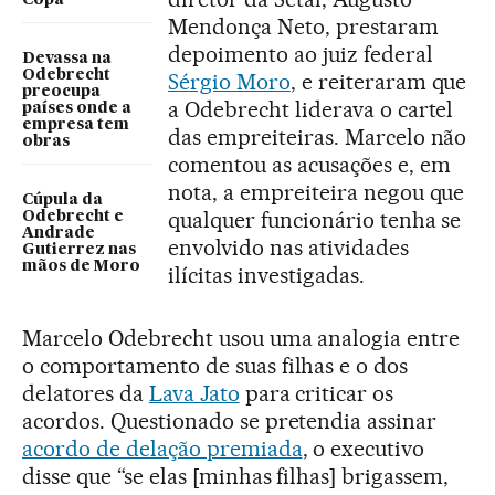
Copa
Mendonça Neto, prestaram
depoimento ao juiz federal
Devassa na
Odebrecht
Sérgio Moro
, e reiteraram que
preocupa
a Odebrecht liderava o cartel
países onde a
empresa tem
das empreiteiras. Marcelo não
obras
comentou as acusações e, em
nota, a empreiteira negou que
Cúpula da
qualquer funcionário tenha se
Odebrecht e
Andrade
envolvido nas atividades
Gutierrez nas
mãos de Moro
ilícitas investigadas.
Marcelo Odebrecht usou uma analogia entre
o comportamento de suas filhas e o dos
delatores da
Lava Jato
para criticar os
acordos. Questionado se pretendia assinar
acordo de delação premiada
, o executivo
disse que “se elas [minhas filhas] brigassem,