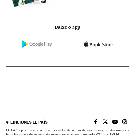
Baixe o app
©
EDICIONES EL PAÍS
EL PAÍS BRASIL EN
EL PAÍS BRASI
EL PAÍS B
EL PA
EL PAÍS ejerce la oposición expresa frente al uso de sus obras y prestaciones en
la elaboración de revistas de prensa prevista en el artículo 32.1 del TRLPI;