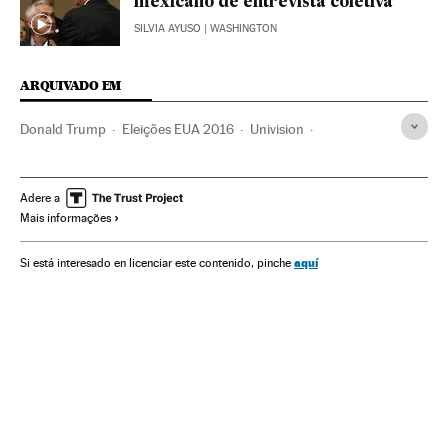
mexicano de entrevista coletiva
SILVIA AYUSO
| WASHINGTON
ARQUIVADO EM
Donald Trump
Eleições EUA 2016
Univision
Jorge Ramos
Eleições EUA
Eleições presidenciais
Eleições
Televisão
Meios comunicação
Política
Adere a
Mais informações
Estados Unidos
América do Norte
América
aquí
Si está interesado en licenciar este contenido, pinche