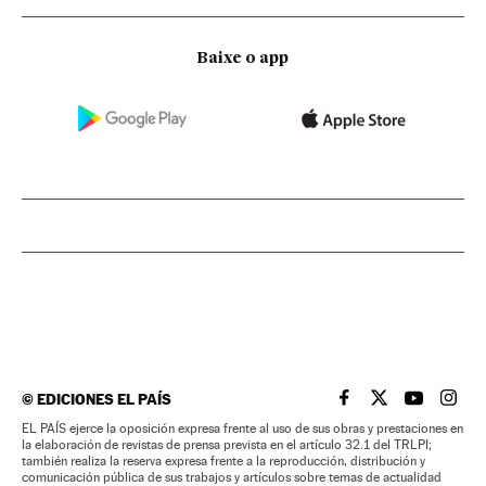
Baixe o app
©
EDICIONES EL PAÍS
EL PAÍS BRASIL EN
EL PAÍS BRASI
EL PAÍS B
EL PA
EL PAÍS ejerce la oposición expresa frente al uso de sus obras y prestaciones en
la elaboración de revistas de prensa prevista en el artículo 32.1 del TRLPI;
también realiza la reserva expresa frente a la reproducción, distribución y
comunicación pública de sus trabajos y artículos sobre temas de actualidad