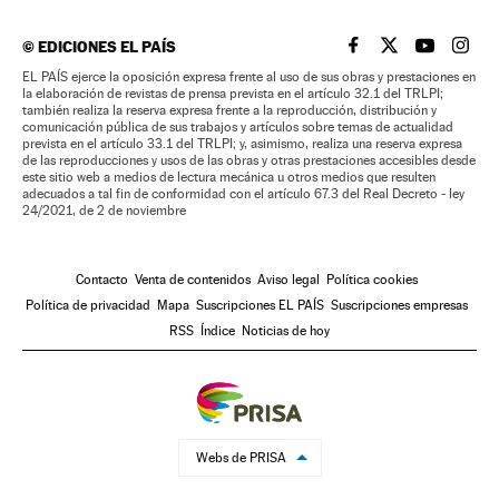
©
EDICIONES EL PAÍS
EL PAÍS BRASIL EN
EL PAÍS BRASI
EL PAÍS B
EL PA
EL PAÍS ejerce la oposición expresa frente al uso de sus obras y prestaciones en
la elaboración de revistas de prensa prevista en el artículo 32.1 del TRLPI;
también realiza la reserva expresa frente a la reproducción, distribución y
comunicación pública de sus trabajos y artículos sobre temas de actualidad
prevista en el artículo 33.1 del TRLPI; y, asimismo, realiza una reserva expresa
de las reproducciones y usos de las obras y otras prestaciones accesibles desde
este sitio web a medios de lectura mecánica u otros medios que resulten
adecuados a tal fin de conformidad con el artículo 67.3 del Real Decreto - ley
24/2021, de 2 de noviembre
Contacto
Venta de contenidos
Aviso legal
Política cookies
Política de privacidad
Mapa
Suscripciones EL PAÍS
Suscripciones empresas
RSS
Índice
Noticias de hoy
Webs de PRISA