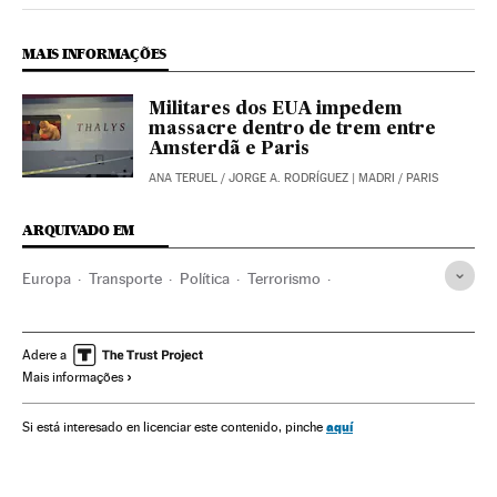
MAIS INFORMAÇÕES
Militares dos EUA impedem
massacre dentro de trem entre
Amsterdã e Paris
ANA TERUEL
/
JORGE A. RODRÍGUEZ
| MADRI / PARIS
ARQUIVADO EM
Europa
Transporte
Política
Terrorismo
Segurança antiterrorista
Trem alta velocidade
França
Segurança ferroviária
Trens
Tráfego ferroviário
Adere a
Mais informações
Transporte ferroviário
Europa Ocidental
Luta antiterrorista
aquí
Si está interesado en licenciar este contenido, pinche