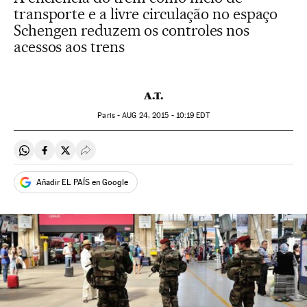
transporte e a livre circulação no espaço
Schengen reduzem os controles nos
acessos aos trens
A.T.
Paris -
AUG
24, 2015 - 10:19
EDT
Compartir en Whatsapp
Compartir en Facebook
Compartir en Twitter
Desplegar Redes Sociales
Añadir EL PAÍS en Google