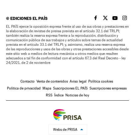
©
EDICIONES EL PAÍS
EL PAÍS BRASIL EN
EL PAÍS BRASI
EL PAÍS B
EL PA
EL PAÍS ejerce la oposición expresa frente al uso de sus obras y prestaciones en
la elaboración de revistas de prensa prevista en el artículo 32.1 del TRLPI;
también realiza la reserva expresa frente a la reproducción, distribución y
comunicación pública de sus trabajos y artículos sobre temas de actualidad
prevista en el artículo 33.1 del TRLPI; y, asimismo, realiza una reserva expresa
de las reproducciones y usos de las obras y otras prestaciones accesibles desde
este sitio web a medios de lectura mecánica u otros medios que resulten
adecuados a tal fin de conformidad con el artículo 67.3 del Real Decreto - ley
24/2021, de 2 de noviembre
Contacto
Venta de contenidos
Aviso legal
Política cookies
Política de privacidad
Mapa
Suscripciones EL PAÍS
Suscripciones empresas
RSS
Índice
Noticias de hoy
Webs de PRISA