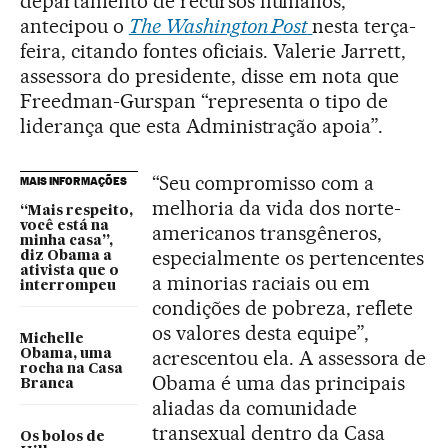
departamento de recursos humanos,
antecipou o
The Washington Post
nesta terça-
feira, citando fontes oficiais. Valerie Jarrett,
assessora do presidente, disse em nota que
Freedman-Gurspan “representa o tipo de
liderança que esta Administração apoia”.
“Seu compromisso com a
MAIS INFORMAÇÕES
melhoria da vida dos norte-
“Mais respeito,
você está na
americanos transgêneros,
minha casa”,
especialmente os pertencentes
diz Obama a
ativista que o
a minorias raciais ou em
interrompeu
condições de pobreza, reflete
os valores desta equipe”,
Michelle
acrescentou ela. A assessora de
Obama, uma
rocha na Casa
Obama é uma das principais
Branca
aliadas da comunidade
transexual dentro da Casa
Os bolos de