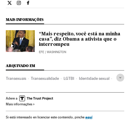
Internacional El País Brasil en Twitter
Internacional El País Brasil en Instagram
Internacional El País Brasil en Facebook
MAIS INFORMAÇÕES
“Mais respeito, você está na minha
casa”, diz Obama a ativista que o
interrompeu
EFE
| WASHINGTON
ARQUIVADO EM
Transexuais
Transexualidade
LGTBI
Identidade sexual
Estados Unidos
Sexualidade
América do Norte
Grupos sociais
América
Sociedade
Adere a
Mais informações
aquí
Si está interesado en licenciar este contenido, pinche