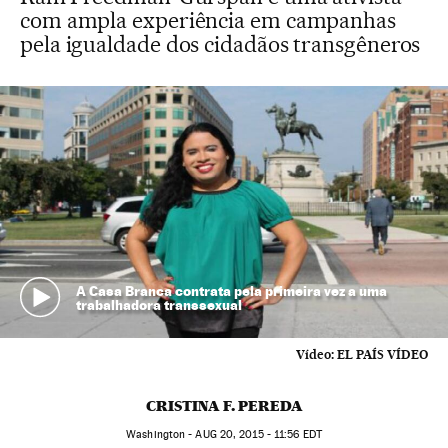
com ampla experiência em campanhas
pela igualdade dos cidadãos transgêneros
A Casa Branca contrata pela primeira vez a uma
trabalhadora transsexual
Vídeo:
EL PAÍS VÍDEO
CRISTINA F. PEREDA
Washington -
AUG
20, 2015 - 11:56
EDT