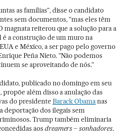
tas as famílias”, disse o candidato
antes sem documentos, “mas eles têm
O magnata reiterou que a solução para a
al é a construção de um muro na
e EUA e México, a ser pago pelo governo
Enrique Peña Nieto. “Não podemos
tinuem se aproveitando de nós.”
didato, publicado no domingo em seu
t, propõe além disso a anulação das
vas do presidente
Barack Obama
nas
a deportação dos ilegais sem
criminosos. Trump também eliminaria
concedidas aos
dreamers
–
sonhadores
,