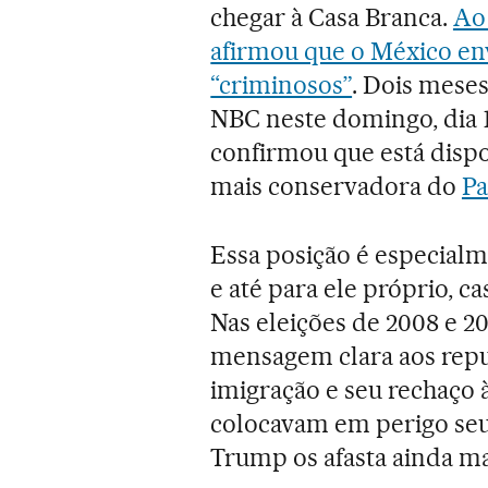
chegar à Casa Branca.
Ao
afirmou que o México env
“criminosos”
. Dois mese
NBC neste domingo, dia 1
confirmou que está dispo
mais conservadora do
Pa
Essa posição é especialme
e até para ele próprio, c
Nas eleições de 2008 e 2
mensagem clara aos repub
imigração e seu rechaço 
colocavam em perigo seu
Trump os afasta ainda ma