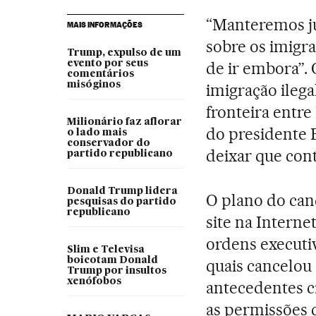
“Manteremos jun
MAIS INFORMAÇÕES
sobre os imigr
Trump, expulso de um
evento por seus
de ir embora”. 
comentários
misóginos
imigração ileg
fronteira entr
Milionário faz aflorar
do presidente 
o lado mais
conservador do
deixar que con
partido republicano
Donald Trump lidera
O plano do can
pesquisas do partido
republicano
site na Interne
ordens executi
Slim e Televisa
boicotam Donald
quais cancelou 
Trump por insultos
xenófobos
antecedentes 
as permissões 