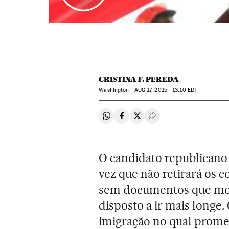
CRISTINA F. PEREDA
Washington -
AUG
17, 2015 - 13:10
EDT
Compartir en Whatsapp
Compartir en Facebook
Compartir en Twitter
Desplegar Redes Soci
O candidato republican
vez que não retirará os 
sem documentos que mor
disposto a ir mais longe
imigração no qual promet