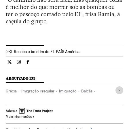
é melhor do que morrer sob as bombas ou
ter o pescoço cortado pelo EI”, frisa Ramia, a
caçula do grupo.
Receba o boletim do EL PAÍS América
Internacional El País Brasil en Twitter
Internacional El País Brasil en Instagram
Internacional El País Brasil en Facebook
ARQUIVADO EM
Grécia
Imigração irregular
Imigração
Balcãs
Política migração
Migração
Europa Sul
Demografia
Europa
Sociedade
Adere a
Mais informações