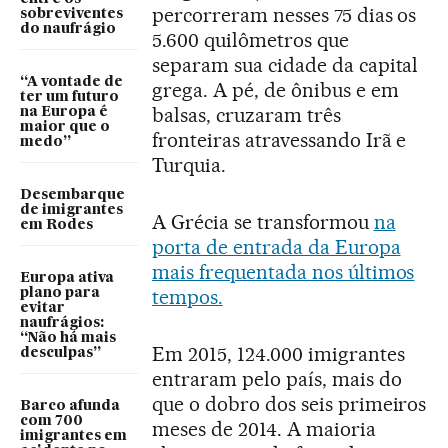
percorreram nesses 75 dias os
sobreviventes
do naufrágio
5.600 quilômetros que
separam sua cidade da capital
“A vontade de
grega. A pé, de ônibus e em
ter um futuro
balsas, cruzaram três
na Europa é
maior que o
fronteiras atravessando Irã e
medo”
Turquia.
Desembarque
de imigrantes
A Grécia se transformou
na
em Rodes
porta de entrada da Europa
mais frequentada nos últimos
Europa ativa
tempos.
plano para
evitar
naufrágios:
“Não há mais
Em 2015, 124.000 imigrantes
desculpas”
entraram pelo país, mais do
que o dobro dos seis primeiros
Barco afunda
com 700
meses de 2014. A maioria
imigrantes em