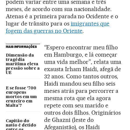
podem variar entre uma semana e três
meses, de acordo com sua nacionalidade.
Atenas é a primeira parada no Ocidente e o
lugar de trânsito para os
imigrantes que
fogem das guerras no Oriente
.
“Espero encontrar meu filho
MAIS INFORMAÇÕES
em Hamburgo, e lá começar
Dimensão da
tragédia
uma vida melhor”, relata uma
marítima eleva
exausta Irham Haidi, afegã de
pressão sobre a
UE
32 anos. Como tantos outros,
Haidi mandou seu filho seis
E se fosse ‘700
meses atrás para percorrer a
europeus
mesma rota que ela agora
mortos em um
cruzeiro em
repete com seu marido e
Malta’?
outros dois filhos. Originários
de Ghazni (leste do
Capitão do
navio é detido
Afeganistão), os Haidi
entre os