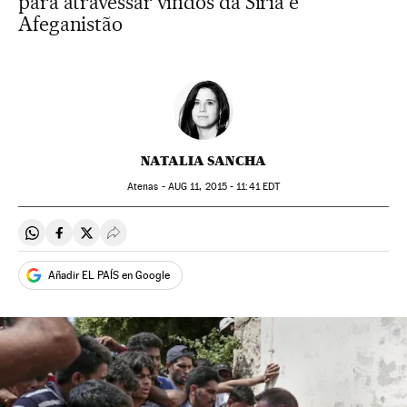
para atravessar vindos da Síria e
Afeganistão
NATALIA SANCHA
Atenas -
AUG
11, 2015 - 11:41
EDT
Compartir en Whatsapp
Compartir en Facebook
Compartir en Twitter
Desplegar Redes Sociales
Añadir EL PAÍS en Google