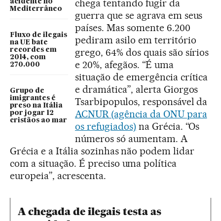
chega tentando fugir da
acidente no
Mediterrâneo
guerra que se agrava em seus
países. Mas somente 6.200
Fluxo de ilegais
pediram asilo em território
na UE bate
recordes em
grego, 64% dos quais são sírios
2014, com
e 20%, afegãos. “É uma
270.000
situação de emergência crítica
e dramática”, alerta Giorgos
Grupo de
imigrantes é
Tsarbipopulos, responsável da
preso na Itália
ACNUR (agência da ONU para
por jogar 12
cristãos ao mar
os refugiados)
na Grécia. “Os
números só aumentam. A
Grécia e a Itália sozinhas não podem lidar
com a situação. É preciso uma política
europeia”, acrescenta.
A chegada de ilegais testa as