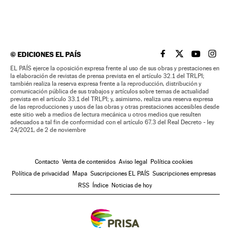
©
EDICIONES EL PAÍS
EL PAÍS BRASIL EN
EL PAÍS BRASI
EL PAÍS B
EL PA
EL PAÍS ejerce la oposición expresa frente al uso de sus obras y prestaciones en
la elaboración de revistas de prensa prevista en el artículo 32.1 del TRLPI;
también realiza la reserva expresa frente a la reproducción, distribución y
comunicación pública de sus trabajos y artículos sobre temas de actualidad
prevista en el artículo 33.1 del TRLPI; y, asimismo, realiza una reserva expresa
de las reproducciones y usos de las obras y otras prestaciones accesibles desde
este sitio web a medios de lectura mecánica u otros medios que resulten
adecuados a tal fin de conformidad con el artículo 67.3 del Real Decreto - ley
24/2021, de 2 de noviembre
Contacto
Venta de contenidos
Aviso legal
Política cookies
Política de privacidad
Mapa
Suscripciones EL PAÍS
Suscripciones empresas
RSS
Índice
Noticias de hoy