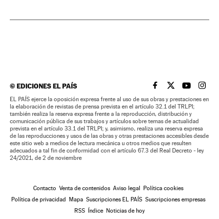
©
EDICIONES EL PAÍS
EL PAÍS BRASIL EN
EL PAÍS BRASI
EL PAÍS B
EL PA
EL PAÍS ejerce la oposición expresa frente al uso de sus obras y prestaciones en
la elaboración de revistas de prensa prevista en el artículo 32.1 del TRLPI;
también realiza la reserva expresa frente a la reproducción, distribución y
comunicación pública de sus trabajos y artículos sobre temas de actualidad
prevista en el artículo 33.1 del TRLPI; y, asimismo, realiza una reserva expresa
de las reproducciones y usos de las obras y otras prestaciones accesibles desde
este sitio web a medios de lectura mecánica u otros medios que resulten
adecuados a tal fin de conformidad con el artículo 67.3 del Real Decreto - ley
24/2021, de 2 de noviembre
Contacto
Venta de contenidos
Aviso legal
Política cookies
Política de privacidad
Mapa
Suscripciones EL PAÍS
Suscripciones empresas
RSS
Índice
Noticias de hoy