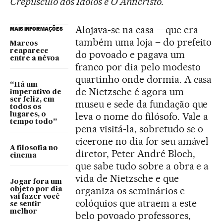
Crepúsculo dos Ídolos e O Anticristo.
Alojava-se na casa —que era
MAIS INFORMAÇÕES
também uma loja – do prefeito
Marcos
reaparece
do povoado e pagava um
entre a névoa
franco por dia pelo modesto
quartinho onde dormia. A casa
“Há um
de Nietzsche é agora um
imperativo de
ser feliz, em
museu e sede da fundação que
todos os
leva o nome do filósofo. Vale a
lugares, o
tempo todo”
pena visitá-la, sobretudo se o
cicerone no dia for seu amável
A filosofia no
diretor, Peter André Bloch,
cinema
que sabe tudo sobre a obra e a
vida de Nietzsche e que
Jogar fora um
organiza os seminários e
objeto por dia
vai fazer você
colóquios que atraem a este
se sentir
melhor
belo povoado professores,