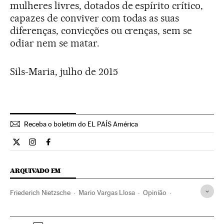
mulheres livres, dotados de espírito crítico,
capazes de conviver com todas as suas
diferenças, convicções ou crenças, sem se
odiar nem se matar.
Sils-Maria, julho de 2015
Receba o boletim do EL PAÍS América
Opiniao El País Brasil en Twitter
Opiniao El País Brasil en Instagram
Opiniao El País Brasil en Facebook
ARQUIVADO EM
Friederich Nietzsche
Mario Vargas Llosa
Opinião
Filosofia
Literatura
Europa
Cultura