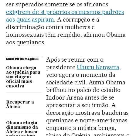
ser superados somente se os africanos
exigirem de si próprios os mesmos padrões
aos quais aspiram
. A corrupção e a
discriminação contra mulheres e
homossexuais têm remédio, afirmou Obama
aos quenianos.
Após se reunir com o
MAIS INFORMAÇÕES
presidente
Uhuru Kenyatta
,
Obama chega
ao Quênia para
veio agora o momento da
sua viagem
sociedade civil. Auma Obama
oficial mais
emotiva
brilhou no palco do estádio
Indoor Arena antes de se
Recuperar a
apresentar a seu irmão. A
África
decoração mostrava bandeiras
quenianas e norte-americanas
Obama elogia
enquanto a música benga,
dinamismo da
África e busca
típica do Quênia, ambientava o