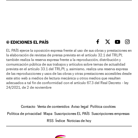
©
EDICIONES EL PAÍS
EL PAÍS BRASIL EN
EL PAÍS BRASI
EL PAÍS B
EL PA
EL PAÍS ejerce la oposición expresa frente al uso de sus obras y prestaciones en
la elaboración de revistas de prensa prevista en el artículo 32.1 del TRLPI;
también realiza la reserva expresa frente a la reproducción, distribución y
comunicación pública de sus trabajos y artículos sobre temas de actualidad
prevista en el artículo 33.1 del TRLPI; y, asimismo, realiza una reserva expresa
de las reproducciones y usos de las obras y otras prestaciones accesibles desde
este sitio web a medios de lectura mecánica u otros medios que resulten
adecuados a tal fin de conformidad con el artículo 67.3 del Real Decreto - ley
24/2021, de 2 de noviembre
Contacto
Venta de contenidos
Aviso legal
Política cookies
Política de privacidad
Mapa
Suscripciones EL PAÍS
Suscripciones empresas
RSS
Índice
Noticias de hoy