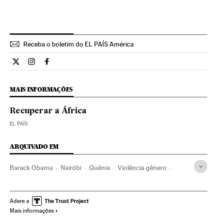
Receba o boletim do EL PAÍS América
Internacional El País Brasil en Twitter
Internacional El País Brasil en Instagram
Internacional El País Brasil en Facebook
MAIS INFORMAÇÕES
Recuperar a África
EL PAÍS
ARQUIVADO EM
Barack Obama
Nairóbi
Quênia
Violência gênero
África subsaariana
Feminismo
Movimentos sociais
Mulheres
Violência
Estados Unidos
África
Adere a
Mais informações
América do Norte
Acontecimentos
América