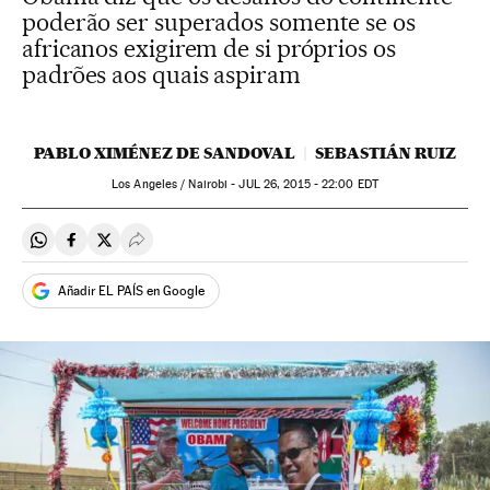
poderão ser superados somente se os
africanos exigirem de si próprios os
padrões aos quais aspiram
PABLO XIMÉNEZ DE SANDOVAL
SEBASTIÁN RUIZ
Los Angeles / Nairobi -
JUL
26, 2015 - 22:00
EDT
Compartir en Whatsapp
Compartir en Facebook
Compartir en Twitter
Desplegar Redes Sociales
Añadir EL PAÍS en Google