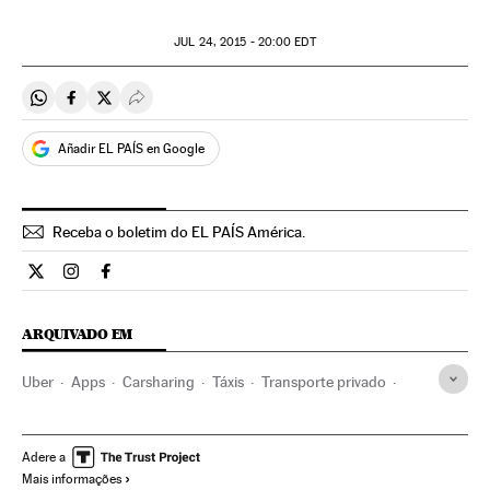
JUL
24, 2015 - 20:00
EDT
Compartir en Whatsapp
Compartir en Facebook
Compartir en Twitter
Desplegar Redes Sociales
Añadir EL PAÍS en Google
Receba o boletim do EL PAÍS América.
Economia El País Brasil en Twitter
Economia El País Brasil en Instagram
Economia El País Brasil en Facebook
ARQUIVADO EM
Uber
Apps
Carsharing
Táxis
Transporte privado
Transporte sustentável
Consumo colaborativo
Aplicações informáticas
Carros
Transporte urbano
Adere a
Mais informações