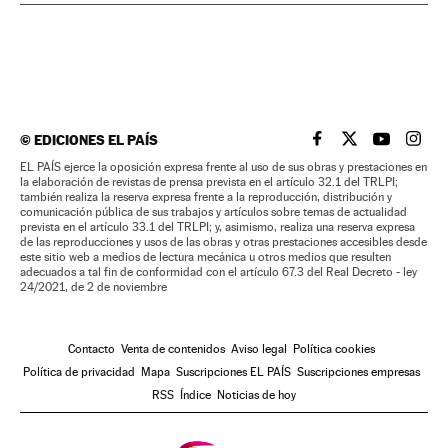
©
EDICIONES EL PAÍS
EL PAÍS BRASIL EN
EL PAÍS BRASI
EL PAÍS B
EL PA
EL PAÍS ejerce la oposición expresa frente al uso de sus obras y prestaciones en
la elaboración de revistas de prensa prevista en el artículo 32.1 del TRLPI;
también realiza la reserva expresa frente a la reproducción, distribución y
comunicación pública de sus trabajos y artículos sobre temas de actualidad
prevista en el artículo 33.1 del TRLPI; y, asimismo, realiza una reserva expresa
de las reproducciones y usos de las obras y otras prestaciones accesibles desde
este sitio web a medios de lectura mecánica u otros medios que resulten
adecuados a tal fin de conformidad con el artículo 67.3 del Real Decreto - ley
24/2021, de 2 de noviembre
Contacto
Venta de contenidos
Aviso legal
Política cookies
Política de privacidad
Mapa
Suscripciones EL PAÍS
Suscripciones empresas
RSS
Índice
Noticias de hoy