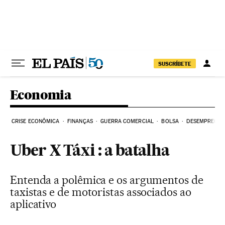
Pular para o conteúdo
SUSCRÍBETE
Economia
CRISE ECONÔMICA
FINANÇAS
GUERRA COMERCIAL
BOLSA
DESEMPREGO
Uber X Táxi : a batalha
Entenda a polêmica e os argumentos de
taxistas e de motoristas associados ao
aplicativo