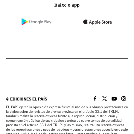
Baixe o app
©
EDICIONES EL PAÍS
EL PAÍS BRASIL EN
EL PAÍS BRASI
EL PAÍS B
EL PA
EL PAÍS ejerce la oposición expresa frente al uso de sus obras y prestaciones en
la elaboración de revistas de prensa prevista en el artículo 32.1 del TRLPI;
también realiza la reserva expresa frente a la reproducción, distribución y
comunicación pública de sus trabajos y artículos sobre temas de actualidad
prevista en el artículo 33.1 del TRLPI; y, asimismo, realiza una reserva expresa
de las reproducciones y usos de las obras y otras prestaciones accesibles desde