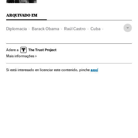
ARQUIVADO EM
Diplomacia
Barack Obama
Raúl Castro
Cuba
Embargo comercial
Caraíbas
Represálias internacionais
Estados Unidos
Relações internacionais
América Latina
Adere a
Mais informações
América do Norte
América
Relações exteriores
aquí
Si está interesado en licenciar este contenido, pinche