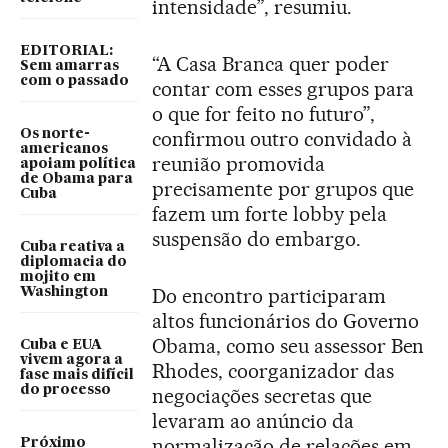
intensidade”, resumiu.
EDITORIAL:
“A Casa Branca quer poder
Sem amarras
com o passado
contar com esses grupos para
o que for feito no futuro”,
Os norte-
confirmou outro convidado à
americanos
reunião promovida
apoiam política
de Obama para
precisamente por grupos que
Cuba
fazem um forte lobby pela
suspensão do embargo.
Cuba reativa a
diplomacia do
mojito em
Do encontro participaram
Washington
altos funcionários do Governo
Obama, como seu assessor Ben
Cuba e EUA
vivem agora a
Rhodes, coorganizador das
fase mais difícil
do processo
negociações secretas que
levaram ao anúncio da
normalização de relações em
Próximo