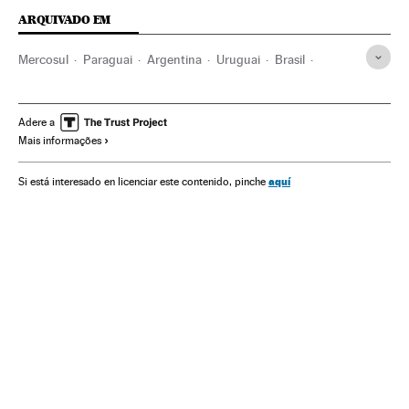
ARQUIVADO EM
Mercosul
Paraguai
Argentina
Uruguai
Brasil
América do Sul
América Latina
Organizações internacionais
América
Relações exteriores
Adere a
Mais informações
aquí
Si está interesado en licenciar este contenido, pinche