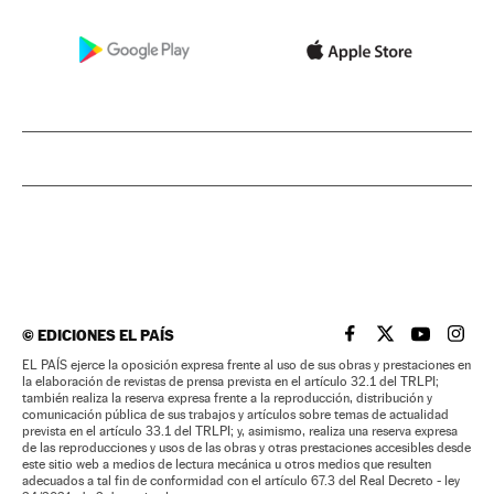
©
EDICIONES EL PAÍS
EL PAÍS BRASIL EN
EL PAÍS BRASI
EL PAÍS B
EL PA
EL PAÍS ejerce la oposición expresa frente al uso de sus obras y prestaciones en
la elaboración de revistas de prensa prevista en el artículo 32.1 del TRLPI;
también realiza la reserva expresa frente a la reproducción, distribución y
comunicación pública de sus trabajos y artículos sobre temas de actualidad
prevista en el artículo 33.1 del TRLPI; y, asimismo, realiza una reserva expresa
de las reproducciones y usos de las obras y otras prestaciones accesibles desde
este sitio web a medios de lectura mecánica u otros medios que resulten
adecuados a tal fin de conformidad con el artículo 67.3 del Real Decreto - ley