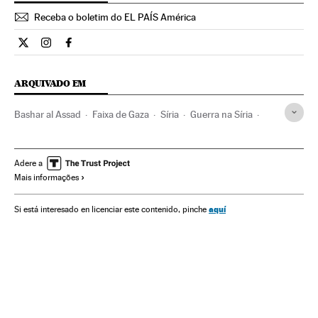
Receba o boletim do EL PAÍS América
Estilo El País Brasil en Twitter
Estilo El País Brasil en Instagram
Estilo El País Brasil en Facebook
ARQUIVADO EM
Bashar al Assad
Faixa de Gaza
Síria
Guerra na Síria
Guerra civil
Estado Islâmico
Primavera árabe
Territórios palestinos
Protestos sociais
Palestina
Adere a
Mais informações
Geopolítica
terrorismo islâmico
Revoluções
Conflito Sunitas e Xiitas
Mal-estar social
Islã
aquí
Si está interesado en licenciar este contenido, pinche
Oriente médio
Jihadismo
Conflitos políticos
Ásia
Religião
Guerra
Terrorismo
Problemas sociais
Sociedade