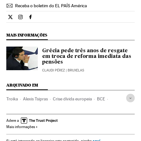
Receba o boletim do EL PAÍS América
Internacional El País Brasil en Twitter
Internacional El País Brasil en Instagram
Internacional El País Brasil en Facebook
MAIS INFORMAÇÕES
Grécia pede três anos de resgate
em troca de reforma imediata das
pensões
CLAUDI PÉREZ
| BRUXELAS
ARQUIVADO EM
Troika
Alexis Tsipras
Crise dívida europeia
BCE
Resgate financeiro
Comissão Europeia
FMI
Crise econômica
Recessão econômica
Crise financeira
Adere a
Mais informações
Conjuntura econômica
UE
Bancos
Organizações internacionais
Relações exteriores
Banca
aquí