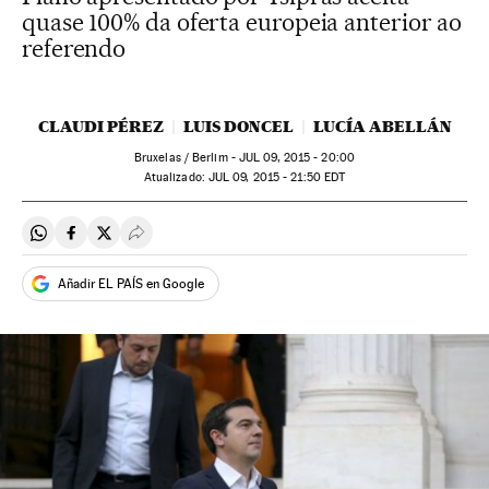
quase 100% da oferta europeia anterior ao
referendo
CLAUDI PÉREZ
LUIS DONCEL
LUCÍA ABELLÁN
Bruxelas / Berlim -
JUL
09, 2015 - 20:00
atualizado:
JUL
09, 2015 - 21:50
EDT
Compartir en Whatsapp
Compartir en Facebook
Compartir en Twitter
Desplegar Redes Sociales
Añadir EL PAÍS en Google