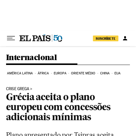
Pular para o conteúdo
SUSCRÍBETE
Internacional
AMÉRICA LATINA
ÁFRICA
EUROPA
ORIENTE MÉDIO
CHINA
EUA
CRISE GREGA
Grécia aceita o plano
europeu com concessões
adicionais mínimas
Plano apresentado por Tsipras aceita