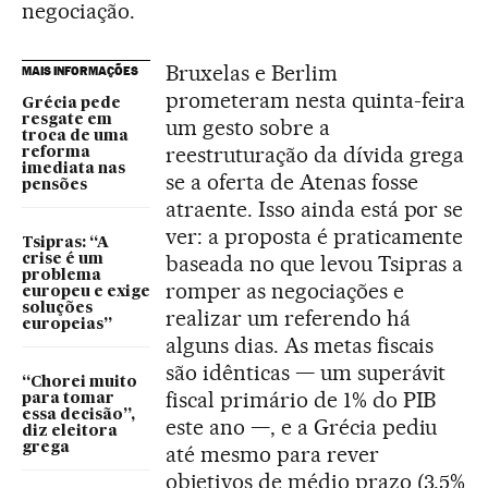
negociação.
Bruxelas e Berlim
MAIS INFORMAÇÕES
prometeram nesta quinta-feira
Grécia pede
resgate em
um gesto sobre a
troca de uma
reestruturação da dívida grega
reforma
imediata nas
se a oferta de Atenas fosse
pensões
atraente. Isso ainda está por se
ver: a proposta é praticamente
Tsipras: “A
baseada no que levou Tsipras a
crise é um
problema
romper as negociações e
europeu e exige
soluções
realizar um referendo há
europeias”
alguns dias. As metas fiscais
são idênticas — um superávit
“Chorei muito
fiscal primário de 1% do PIB
para tomar
essa decisão”,
este ano —, e a Grécia pediu
diz eleitora
grega
até mesmo para rever
objetivos de médio prazo (3,5%