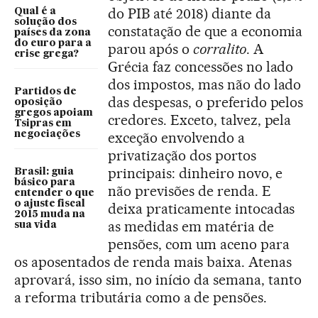
do PIB até 2018) diante da
Qual é a
solução dos
constatação de que a economia
países da zona
do euro para a
parou após o
corralito
. A
crise grega?
Grécia faz concessões no lado
dos impostos, mas não do lado
Partidos de
das despesas, o preferido pelos
oposição
gregos apoiam
credores. Exceto, talvez, pela
Tsipras em
negociações
exceção envolvendo a
privatização dos portos
principais: dinheiro novo, e
Brasil: guia
básico para
não previsões de renda. E
entender o que
o ajuste fiscal
deixa praticamente intocadas
2015 muda na
as medidas em matéria de
sua vida
pensões, com um aceno para
os aposentados de renda mais baixa. Atenas
aprovará, isso sim, no início da semana, tanto
a reforma tributária como a de pensões.