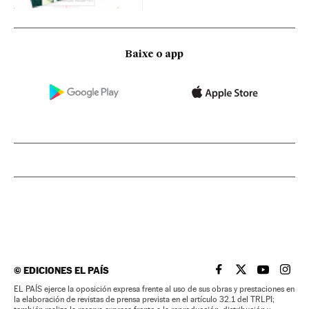
Baixe o app
©
EDICIONES EL PAÍS
EL PAÍS BRASIL EN
EL PAÍS BRASI
EL PAÍS B
EL PA
EL PAÍS ejerce la oposición expresa frente al uso de sus obras y prestaciones en
la elaboración de revistas de prensa prevista en el artículo 32.1 del TRLPI;