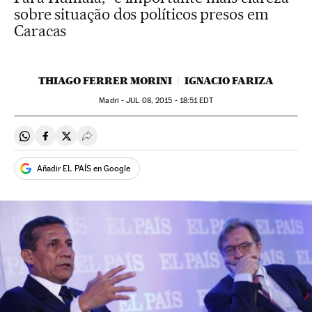
sobre situação dos políticos presos em
Caracas
THIAGO FERRER MORINI
IGNACIO FARIZA
Madri -
JUL
08, 2015 - 18:51
EDT
Compartir en Whatsapp
Compartir en Facebook
Compartir en Twitter
Desplegar Redes Sociales
Añadir EL PAÍS en Google