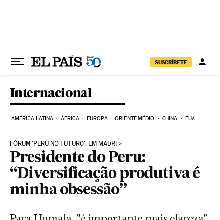
Pular para o conteúdo
SUSCRÍBETE
Internacional
AMÉRICA LATINA
ÁFRICA
EUROPA
ORIENTE MÉDIO
CHINA
EUA
FÓRUM 'PERU NO FUTURO', EM MADRI
Presidente do Peru:
“Diversificação produtiva é
minha obsessão”
Para Humala, "é importante mais clareza"