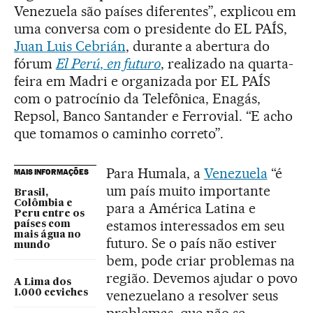
Venezuela são países diferentes”, explicou em
uma conversa com o presidente do EL PAÍS,
Juan Luis Cebrián
, durante a abertura do
fórum
El Perú
,
en futuro
, realizado na quarta-
feira em Madri e organizada por EL PAÍS
com o patrocínio da Telefônica, Enagás,
Repsol, Banco Santander e Ferrovial. “E acho
que tomamos o caminho correto”.
Para Humala, a
Venezuela
“é
MAIS INFORMAÇÕES
um país muito importante
Brasil,
Colômbia e
para a América Latina e
Peru entre os
estamos interessados em seu
países com
mais água no
futuro. Se o país não estiver
mundo
bem, pode criar problemas na
região. Devemos ajudar o povo
A Lima dos
venezuelano a resolver seus
1.000 ceviches
problemas, que não se