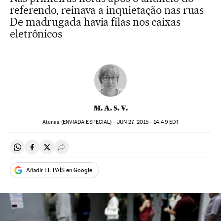
referendo, reinava a inquietação nas ruas
De madrugada havia filas nos caixas
eletrônicos
M. A. S. V.
Atenas (ENVIADA ESPECIAL) -
JUN
27, 2015 - 14:49
EDT
Compartir en Whatsapp
Compartir en Facebook
Compartir en Twitter
Desplegar Redes Sociales
Añadir EL PAÍS en Google