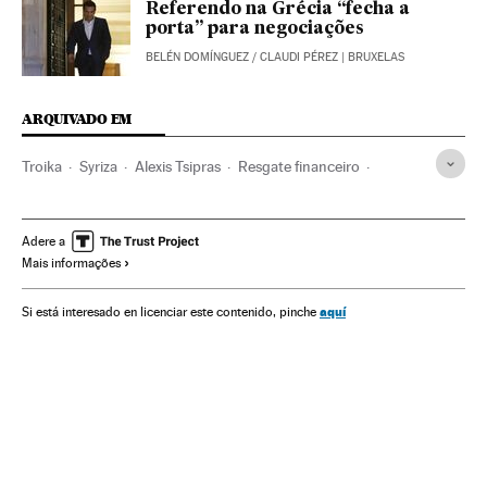
Referendo na Grécia “fecha a
porta” para negociações
BELÉN DOMÍNGUEZ
/
CLAUDI PÉREZ
| BRUXELAS
ARQUIVADO EM
Troika
Syriza
Alexis Tsipras
Resgate financeiro
Comissão Europeia
BCE
Crise dívida europeia
Grécia
FMI
Dívida pública
Referendo
Balcãs
Adere a
Mais informações
Crise financeira
Financiamento déficit
Europa Sul
Déficit público
Partidos políticos
Eleições
Bancos
aquí
Si está interesado en licenciar este contenido, pinche
UE
Finanças públicas
Europa
Organizações internacionais
Banca
Política