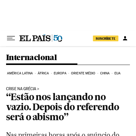
Pular para o conteúdo
SUSCRÍBETE
Internacional
AMÉRICA LATINA
ÁFRICA
EUROPA
ORIENTE MÉDIO
CHINA
EUA
CRISE NA GRÉCIA
“Estão nos lançando no
vazio. Depois do referendo
será o abismo”
Nas primeiras horas após o anúncio do