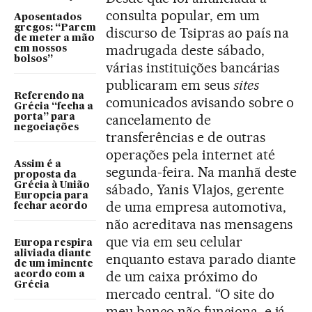
consulta popular, em um
Aposentados
gregos: “Parem
discurso de Tsipras ao país na
de meter a mão
madrugada deste sábado,
em nossos
bolsos”
várias instituições bancárias
publicaram em seus
sites
Referendo na
comunicados avisando sobre o
Grécia “fecha a
cancelamento de
porta” para
negociações
transferências e de outras
operações pela internet até
Assim é a
segunda-feira. Na manhã deste
proposta da
Grécia à União
sábado, Yanis Vlajos, gerente
Europeia para
de uma empresa automotiva,
fechar acordo
não acreditava nas mensagens
que via em seu celular
Europa respira
aliviada diante
enquanto estava parado diante
de um iminente
de um caixa próximo do
acordo com a
Grécia
mercado central. “O site do
meu banco não funciona, e já