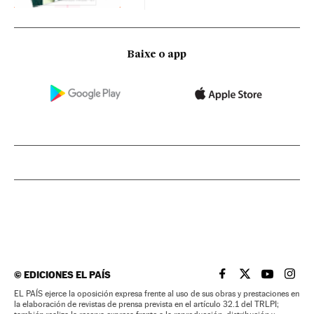
Baixe o app
©
EDICIONES EL PAÍS
EL PAÍS BRASIL EN
EL PAÍS BRASI
EL PAÍS B
EL PA
EL PAÍS ejerce la oposición expresa frente al uso de sus obras y prestaciones en
la elaboración de revistas de prensa prevista en el artículo 32.1 del TRLPI;