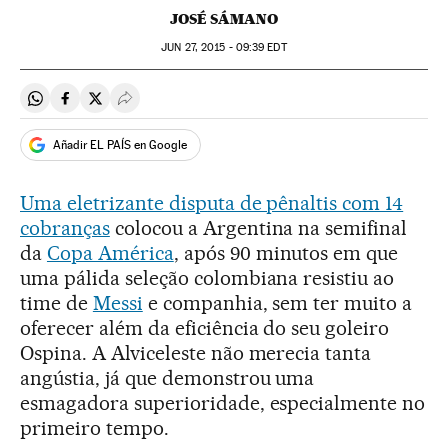
JOSÉ SÁMANO
JUN
27, 2015 - 09:39
EDT
Compartir en Whatsapp
Compartir en Facebook
Compartir en Twitter
Desplegar Redes Sociales
Añadir EL PAÍS en Google
Uma eletrizante disputa de pênaltis com 14
cobranças
colocou a Argentina na semifinal
da
Copa América
, após 90 minutos em que
uma pálida seleção colombiana resistiu ao
time de
Messi
e companhia, sem ter muito a
oferecer além da eficiência do seu goleiro
Ospina. A Alviceleste não merecia tanta
angústia, já que demonstrou uma
esmagadora superioridade, especialmente no
primeiro tempo.