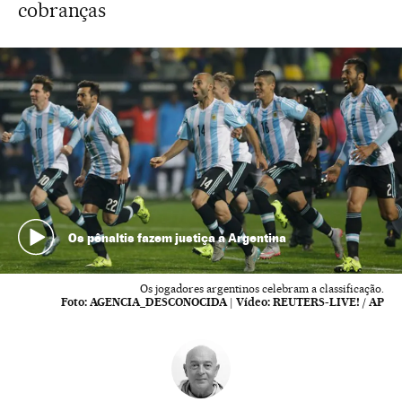
cobranças
Os pênaltis fazem justiça a Argentina
Os jogadores argentinos celebram a classificação.
Foto:
AGENCIA_DESCONOCIDA
|
Vídeo:
REUTERS-LIVE! / AP