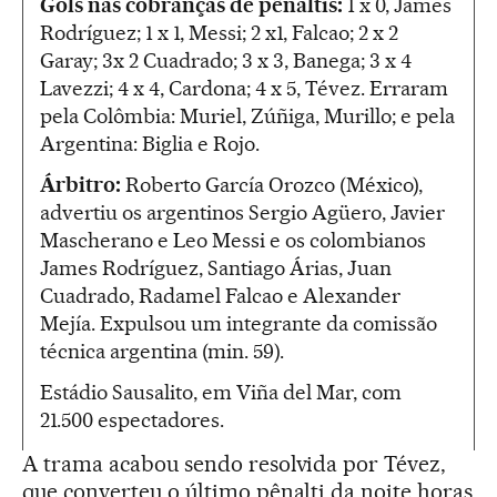
Gols nas cobranças de pênaltis:
1 x 0, James
Rodríguez; 1 x 1, Messi; 2 x1, Falcao; 2 x 2
Garay; 3x 2 Cuadrado; 3 x 3, Banega; 3 x 4
Lavezzi; 4 x 4, Cardona; 4 x 5, Tévez. Erraram
pela Colômbia: Muriel, Zúñiga, Murillo; e pela
Argentina: Biglia e Rojo.
Árbitro:
Roberto García Orozco (México),
advertiu os argentinos Sergio Agüero, Javier
Mascherano e Leo Messi e os colombianos
James Rodríguez, Santiago Árias, Juan
Cuadrado, Radamel Falcao e Alexander
Mejía. Expulsou um integrante da comissão
técnica argentina (min. 59).
Estádio Sausalito, em Viña del Mar, com
21.500 espectadores.
A trama acabou sendo resolvida por Tévez,
que converteu o último pênalti da noite horas