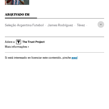
ARQUIVADO EM
Seleção Argentina Futebol
James Rodríguez
Tévez
David Ospina
Sergio Romero
Lionel Messi
Seleções esportivas
Colômbia
Futebol
Adere a
Mais informações
América do Sul
América Latina
América
Esportes
aquí
Si está interesado en licenciar este contenido, pinche