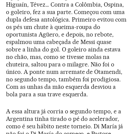
Higuaín, Tévez… Contra a Colômbia, Ospina,
o goleiro, fez a sua parte. Começou com uma
dupla defesa antológica. Primeiro evitou com
os pés um chute à queima-roupa do
oportunista Agüero, e depois, no rebote,
espalmou uma cabeçada de Messi quase
sobre a linha do gol. O goleiro ainda estava
no chão, mas, como se tivesse molas na
chuteira, saltou para o milagre. Não foi o
único. A ponte num arremate de Otamendi,
no segundo tempo, também foi prodigiosa.
Com as unhas da mão esquerda desviou a
bola para a sua trave esquerda.
A essa altura já corria o segundo tempo, e a
Argentina tinha tirado o pé do acelerador,
como é seu hábito neste torneio. Di María já
não foi o Di María do começo, e Pastore