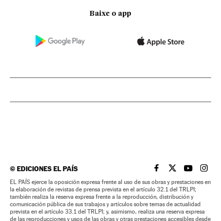
Baixe o app
©
EDICIONES EL PAÍS
EL PAÍS BRASIL EN
EL PAÍS BRASI
EL PAÍS B
EL PA
EL PAÍS ejerce la oposición expresa frente al uso de sus obras y prestaciones en
la elaboración de revistas de prensa prevista en el artículo 32.1 del TRLPI;
también realiza la reserva expresa frente a la reproducción, distribución y
comunicación pública de sus trabajos y artículos sobre temas de actualidad
prevista en el artículo 33.1 del TRLPI; y, asimismo, realiza una reserva expresa
de las reproducciones y usos de las obras y otras prestaciones accesibles desde