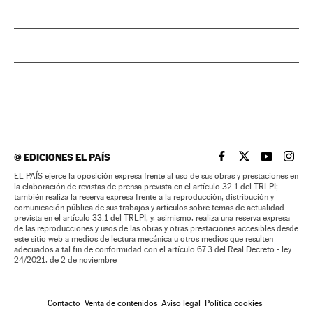
©
EDICIONES EL PAÍS
EL PAÍS BRASIL EN
EL PAÍS BRASI
EL PAÍS B
EL PA
EL PAÍS ejerce la oposición expresa frente al uso de sus obras y prestaciones en
la elaboración de revistas de prensa prevista en el artículo 32.1 del TRLPI;
también realiza la reserva expresa frente a la reproducción, distribución y
comunicación pública de sus trabajos y artículos sobre temas de actualidad
prevista en el artículo 33.1 del TRLPI; y, asimismo, realiza una reserva expresa
de las reproducciones y usos de las obras y otras prestaciones accesibles desde
este sitio web a medios de lectura mecánica u otros medios que resulten
adecuados a tal fin de conformidad con el artículo 67.3 del Real Decreto - ley
24/2021, de 2 de noviembre
Contacto
Venta de contenidos
Aviso legal
Política cookies