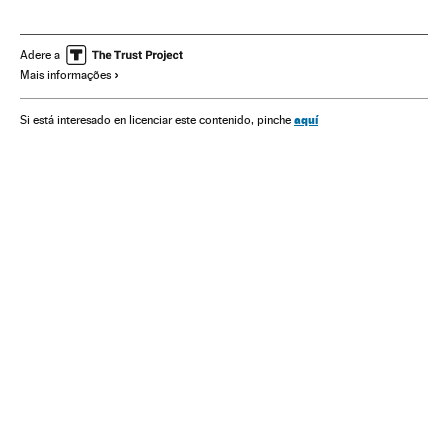
Seleção colombiana futebol
Futebol
Copa América 2015
Selección colombiana
Adere a
Mais informações
Seleções esportivas
Esportes
aquí
Si está interesado en licenciar este contenido, pinche