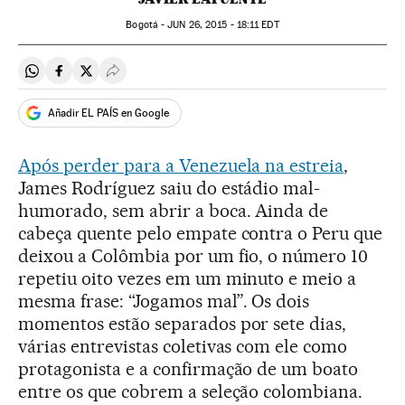
Bogotá -
JUN
26, 2015 - 18:11
EDT
Compartir en Whatsapp
Compartir en Facebook
Compartir en Twitter
Desplegar Redes Sociales
Añadir EL PAÍS en Google
Após perder para a Venezuela na estreia
,
James Rodríguez saiu do estádio mal-
humorado, sem abrir a boca. Ainda de
cabeça quente pelo empate contra o Peru que
deixou a Colômbia por um fio, o número 10
repetiu oito vezes em um minuto e meio a
mesma frase: “Jogamos mal”. Os dois
momentos estão separados por sete dias,
várias entrevistas coletivas com ele como
protagonista e a confirmação de um boato
entre os que cobrem a seleção colombiana.