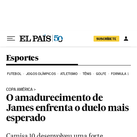
Pular para o conteúdo
SUSCRÍBETE
Esportes
FUTEBOL
JOGOS OLÍMPICOS
ATLETISMO
TÊNIS
GOLFE
FORMULA 1
COPA AMÉRICA
O amadurecimento de
James enfrenta o duelo mais
esperado
Camisa 10 desenvolveu uma forte