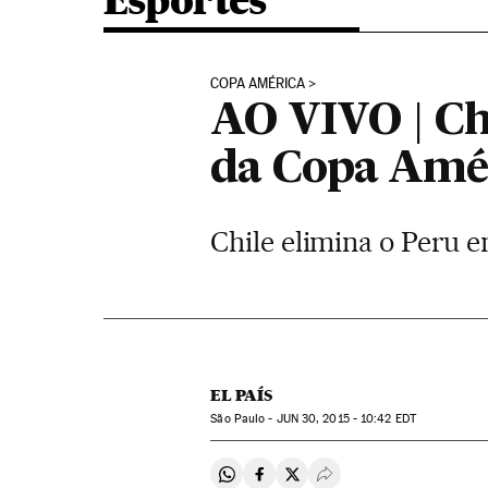
Esportes
COPA AMÉRICA
AO VIVO | Chi
da Copa Amé
Chile elimina o Peru e
EL PAÍS
São Paulo -
JUN
30, 2015 - 10:42
EDT
Compartir en Whatsapp
Compartir en Facebook
Compartir en Twitter
Desplegar Redes Soci