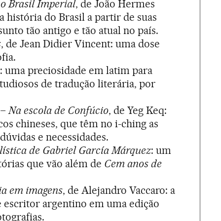
o Brasil Imperial
, de João Hermes
a história do Brasil a partir de suas
unto tão antigo e tão atual no país.
s
, de Jean Didier Vincent: uma dose
fia.
a
: uma preciosidade em latim para
tudiosos de tradução literária, por
– Na escola de Confúcio
, de Yeg Keq:
cos chineses, que têm no i-ching as
 dúvidas e necessidades.
lística de Gabriel García Márquez
: um
tórias que vão além de
Cem anos de
fia em imagens
, de Alejandro Vaccaro: a
e escritor argentino em uma edição
otografias.