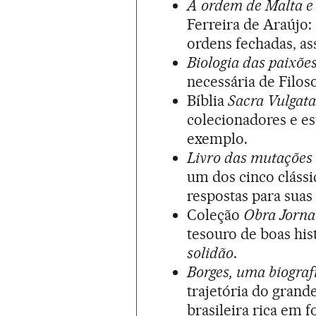
A ordem de Malta e 
Ferreira de Araújo: 
ordens fechadas, ass
Biologia das paixõe
necessária de Filoso
Bíblia
Sacra Vulgat
colecionadores e es
exemplo.
Livro das mutações 
um dos cinco clássi
respostas para suas
Coleção
Obra Jorna
tesouro de boas his
solidão
.
Borges, uma biogra
trajetória do grand
brasileira rica em f