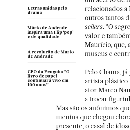
relacionados a 
Letras unidas pelo
drama
outros tantos d
sellers
. “O segr
Mário de Andrade
inspira uma Flip ‘pop’
valor e também 
e de qualidade
Maurício, que, 
museus e centro
A revolução de Mario
de Andrade
Pelo Chama, já
CEO da Penguin: “O
livro de papel
artista plástic
continuará vivo em
100 anos”
ator Marco Nani
a trocar figuri
Mas são os anônimos que 
menina que chegou chora
presente, o casal de ido