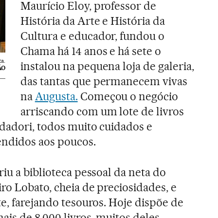
Maurício Eloy, professor de
História da Arte e História da
Cultura e educador, fundou o
Chama há 14 anos e há sete o
a.
instalou na pequena loja de galeria,
ÃO
das tantas que permanecem vivas
na
Augusta.
Começou o negócio
arriscando com um lote de livros
ndadori, todos muito cuidados e
endidos aos poucos.
riu a biblioteca pessoal da neta do
ro Lobato, cheia de preciosidades, e
te, farejando tesouros. Hoje dispõe de
is de 8.000 livros, muitos deles