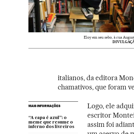
Eloy em seu sebo, à rua August
DIVULGAÇ
italianos, da editora Mo
chamativos, que foram v
Logo, ele adqui
MAIS INFORMAÇÕES
escritor Montei
“A capa é azul”: o
meme que resume o
assim foi adian
inferno dos livreiros
um acervo de ma