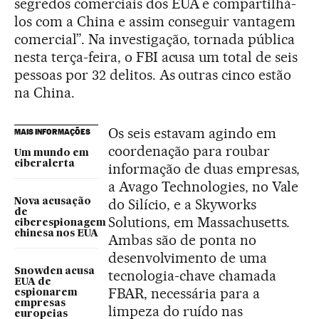
segredos comerciais dos EUA e compartilhá-
los com a China e assim conseguir vantagem
comercial”. Na investigação, tornada pública
nesta terça-feira, o FBI acusa um total de seis
pessoas por 32 delitos. As outras cinco estão
na China.
Os seis estavam agindo em
MAIS INFORMAÇÕES
coordenação para roubar
Um mundo em
ciberalerta
informação de duas empresas,
a Avago Technologies, no Vale
do Silício, e a Skyworks
Nova acusação
de
Solutions, em Massachusetts.
ciberespionagem
chinesa nos EUA
Ambas são de ponta no
desenvolvimento de uma
Snowden acusa
tecnologia-chave chamada
EUA de
FBAR, necessária para a
espionarem
empresas
limpeza do ruído nas
europeias