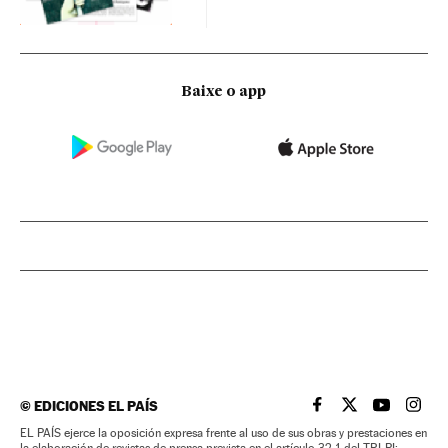
Baixe o app
©
EDICIONES EL PAÍS
EL PAÍS BRASIL EN
EL PAÍS BRASI
EL PAÍS B
EL PA
EL PAÍS ejerce la oposición expresa frente al uso de sus obras y prestaciones en
la elaboración de revistas de prensa prevista en el artículo 32.1 del TRLPI;