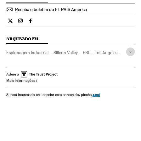
Receba o boletim do EL PAÍS América
Internacional El País Brasil en Twitter
Internacional El País Brasil en Instagram
Internacional El País Brasil en Facebook
ARQUIVADO EM
Espionagem industrial
Silicon Valley
FBI
Los Angeles
San Francisco
Califórnia
Estados Unidos
China
Polícia
América do Norte
Ásia oriental
Adere a
Mais informações
Força segurança
América
Ásia
Indústria
Telecomunicações
Justiça
Comunicações
aquí
Si está interesado en licenciar este contenido, pinche