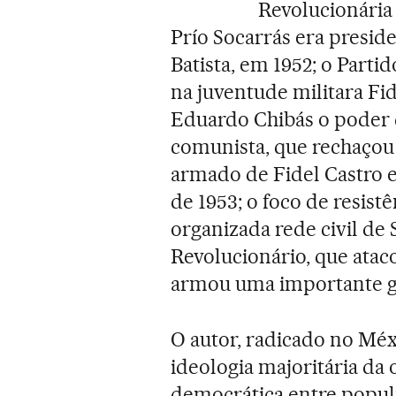
Revolucionária 
Prío Socarrás era presid
Batista, em 1952; o Parti
na juventude militara Fi
Eduardo Chibás o poder da
comunista, que rechaçou
armado de Fidel Castro e
de 1953; o foco de resist
organizada rede civil de 
Revolucionário, que ataco
armou uma importante gu
O autor, radicado no Méx
ideologia majoritária da
democrática entre populis