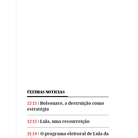
ÚLTIMAS NOTICIAS
Bolsonaro, a destruição como
12:15
estratégia
Lula, uma ressurreição
12:15
O programa eleitoral de Lula da
21:14