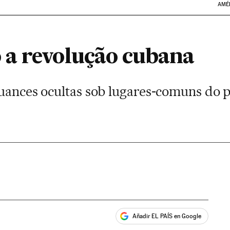
AMÉ
a revolução cubana
nuances ocultas sob lugares-comuns do
Añadir EL PAÍS en Google
ales