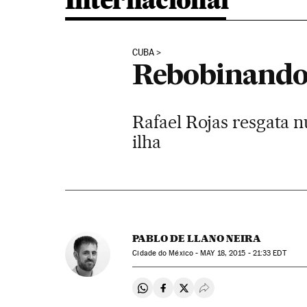
Internacional
CUBA
Rebobinando 
Rafael Rojas resgata 
ilha
PABLO DE LLANO NEIRA
Cidade do México -
MAY
18, 2015 - 21:33
EDT
Compartir en Whatsapp
Compartir en Facebook
Compartir en Twitter
Desplegar Redes Soci