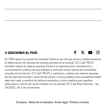
©
EDICIONES EL PAÍS
EL PAÍS BRASIL EN
EL PAÍS BRASI
EL PAÍS B
EL PA
EL PAÍS ejerce la oposición expresa frente al uso de sus obras y prestaciones en
la elaboración de revistas de prensa prevista en el artículo 32.1 del TRLPI;
también realiza la reserva expresa frente a la reproducción, distribución y
comunicación pública de sus trabajos y artículos sobre temas de actualidad
prevista en el artículo 33.1 del TRLPI; y, asimismo, realiza una reserva expresa
de las reproducciones y usos de las obras y otras prestaciones accesibles desde
este sitio web a medios de lectura mecánica u otros medios que resulten
adecuados a tal fin de conformidad con el artículo 67.3 del Real Decreto - ley
24/2021, de 2 de noviembre
Contacto
Venta de contenidos
Aviso legal
Política cookies