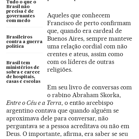
Tudo o que o
Brasil não
precisa é de
Aqueles que conhecem
governantes
com medo
Francisco de perto confirmam
que, quando era cardeal de
Buenos Aires, sempre manteve
Brasileiros
contra a guerra
uma relação cordial com não
política
crentes e ateus, assim como
com os líderes de outras
Brasil tem
ministérios de
religiões.
sobra e carece
de hospitais,
casas e escolas
Em seu livro de conversas com
o rabino Abraham Skorka,
Entre o Céu e a Terra
, o então arcebispo
argentino contava que quando alguém se
aproximava dele para conversar, não
perguntava se a pessoa acreditava ou não em
Deus. O importante, afirma, era saber se seu