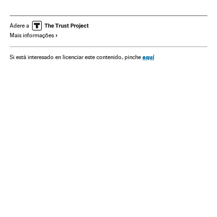
Papa
Clero
Igreja católica
Cristianismo
Religião
Adere a
Mais informações
aquí
Si está interesado en licenciar este contenido, pinche