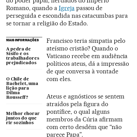
do poder papal, herdados do Império
Romano, quando a
Igreja
passou de
perseguida e escondida nas catacumbas para
se tornar a religião do Estado.
Francisco teria simpatia pelo
MAIS INFORMAÇÕES
ateísmo cristão? Quando o
A pedra de
Sísifo e os
Vaticano recebe em audiência
trabalhadores
políticos ateus, dá a impressão
prejudicados
de que conversa à vontade
com eles.
O Chile de
Bachelet, uma
lição para
Dilma
Ateus e agnósticos se sentem
Rousseff?
atraídos pela figura do
pontífice, o qual alguns
Melhor chorar
membros da Cúria afirmam
juntos do que
rir sozinhos
com certo desdém que “não
parece Papa”.