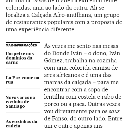
antilhana: casas de madeira extremamente
coloridas, uma ao lado da outra. Ali se
localiza a Calçada Afro-antilhana, um grupo
de restaurantes populares com a proposta de
uma experiência diferente.
Às vezes me sento nas mesas
MAIS INFORMAÇÕES
do Donde Iván – o dono, Iván
Um peixe nos
domínios da
Gómez, trabalha na cozinha
carne
com uma colorida camisa de
ares africanos e é uma das
La Paz come na
marcas da calçada – para me
rua
encontrar com a sopa de
lentilha com costela e rabo de
Novos ares na
cozinha de
porco ou a paca. Outras vezes
Santiago
vou diretamente para os
saus
de Fanso, do outro lado. Entre
As cozinhas da
um e outro apenas uns
cadeia