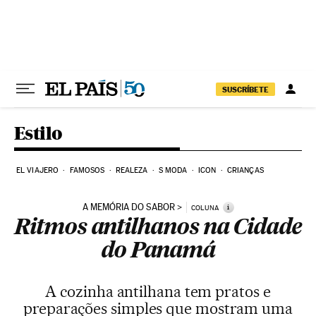
Pular para o conteúdo
SUSCRÍBETE
Estilo
EL VIAJERO
FAMOSOS
REALEZA
S MODA
ICON
CRIANÇAS
A MEMÓRIA DO SABOR
i
COLUNA
Ritmos antilhanos na Cidade
do Panamá
A cozinha antilhana tem pratos e
preparações simples que mostram uma