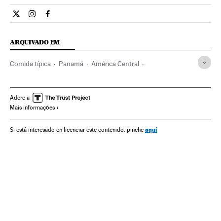
Estilo El País Brasil en Twitter
Estilo El País Brasil en Instagram
Estilo El País Brasil en Facebook
ARQUIVADO EM
Comida típica
Panamá
América Central
América Latina
América
Cocina tradicional
Gastronomia
Cultura
Adere a
Mais informações
aquí
Si está interesado en licenciar este contenido, pinche