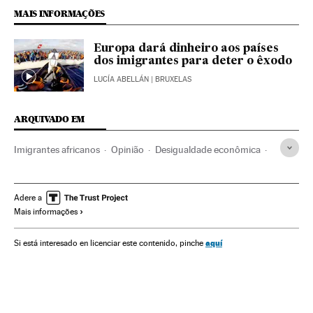
MAIS INFORMAÇÕES
Europa dará dinheiro aos países
dos imigrantes para deter o êxodo
LUCÍA ABELLÁN
| BRUXELAS
ARQUIVADO EM
Imigrantes africanos
Opinião
Desigualdade econômica
Desigualdade social
Imigrantes
Imigração irregular
África
Imigração
Política migração
Migração
Adere a
Mais informações
Demografia
Europa
Economia
Sociedade
aquí
Si está interesado en licenciar este contenido, pinche