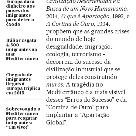
Civilização Desorientada e a
Europa dará
dinheiro aos
Busca de um Novo Humanismo,
países dos
2014,
O que é Apartação
, 1993, e
imigrantes
para deter o
A Cortina de Ouro
, 1994,
êxodo
propõem que as grandes crises
do mundo de hoje –
Itália resgata
desigualdade, migração,
4.500
imigrantes no
ecologia, terrorismo -
mar
Mediterrâneo
decorrem do sucesso da
civilização industrial que se
Chegada de
protege deles construindo
imigrantes
muros
. A tragédia no
ilegais à
Europa triplica
Mediterrâneo é a mais visível
em 2015
desses “Erros do Sucesso” e da
“Cortina de Ouro” para
Sobrevoando o
implantar a "Apartação
Mediterrâneo
para resgatar
Global".
imigrantes:
“Um vivo!”