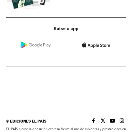
Baixe o app
©
EDICIONES EL PAÍS
EL PAÍS BRASIL EN
EL PAÍS BRASI
EL PAÍS B
EL PA
EL PAÍS ejerce la oposición expresa frente al uso de sus obras y prestaciones en