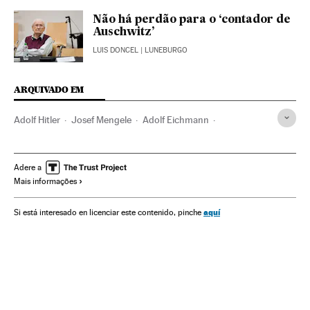
Não há perdão para o ‘contador de
Auschwitz’
LUIS DONCEL
| LUNEBURGO
ARQUIVADO EM
Adolf Hitler
Josef Mengele
Adolf Eichmann
Ian Kershaw
Juicio Nuremberg
Europa Central
Alemanha
Holocausto judío
Nazismo
Ultradireita
Adere a
Mais informações
Segunda Guerra Mundial
História contemporânea
Guerra
Europa
Ideologias
Conflitos
História
Política
aquí
Si está interesado en licenciar este contenido, pinche