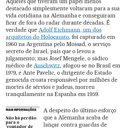
Aqueles que tiveram um papel menos
destacado simplesmente voltaram para a sua
vida cotidiana na Alemanha e conseguiram
ficar de fora do radar durante décadas. É
verdade que
Adolf Eichmann, um dos
arquitetos do Holocausto
, foi capturado em
1960 na Argentina pelo Mossad, o serviço
secreto de Israel, país que o levou a
julgamento; mas Josef Mengele, o sádico
médico de
Auschwitz
, afogou-se no Brasil em
1979, e Ante Pavelic, o dirigente do Estado
genocida croata responsável por milhões de
mortes de sérvios e judeus, morreu
tranquilamente na Espanha em 1959.
A despeito do último esforço
MAIS INFORMAÇÕES
que a Alemanha acaba de
Não há perdão
para o
lançar contra guardas de
‘contador de