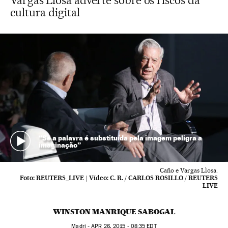
Vargas Llosa adverte sobre os riscos da
cultura digital
“Se a palavra é substituída pela imagem peligra a
imaginação”
Caño e Vargas Llosa.
Foto:
REUTERS_LIVE
|
Vídeo:
C. R. / CARLOS ROSILLO / REUTERS
LIVE
WINSTON MANRIQUE SABOGAL
Madri -
APR
26, 2015 - 08:35
EDT