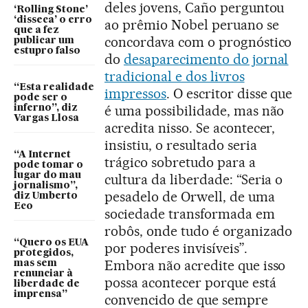
deles jovens, Caño perguntou
‘Rolling Stone’
‘disseca’ o erro
ao prêmio Nobel peruano se
que a fez
concordava com o prognóstico
publicar um
estupro falso
do
desaparecimento do jornal
tradicional e dos livros
“Esta realidade
impressos
. O escritor disse que
pode ser o
é uma possibilidade, mas não
inferno”, diz
Vargas Llosa
acredita nisso. Se acontecer,
insistiu, o resultado seria
“A Internet
trágico sobretudo para a
pode tomar o
lugar do mau
cultura da liberdade: “Seria o
jornalismo”,
pesadelo de Orwell, de uma
diz Umberto
Eco
sociedade transformada em
robôs, onde tudo é organizado
“Quero os EUA
por poderes invisíveis”.
protegidos,
Embora não acredite que isso
mas sem
renunciar à
possa acontecer porque está
liberdade de
imprensa”
convencido de que sempre