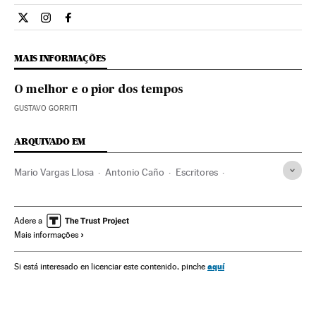
Cultura El País Brasil en Twitter
Cultura El País Brasil en Instagram
Cultura El País Brasil en Facebook
MAIS INFORMAÇÕES
O melhor e o pior dos tempos
GUSTAVO GORRITI
ARQUIVADO EM
Mario Vargas Llosa
Antonio Caño
Escritores
Jornalismo
Livros
Língua
Cultura
Meios comunicação
Comunicação
Adere a
Mais informações
aquí
Si está interesado en licenciar este contenido, pinche