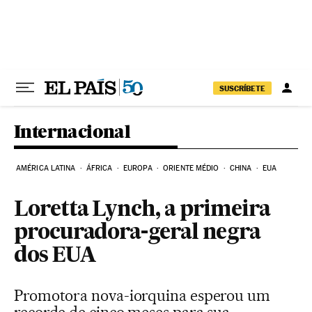
Pular para o conteúdo
SUSCRÍBETE
Internacional
AMÉRICA LATINA
ÁFRICA
EUROPA
ORIENTE MÉDIO
CHINA
EUA
Loretta Lynch, a primeira
procuradora-geral negra
dos EUA
Promotora nova-iorquina esperou um