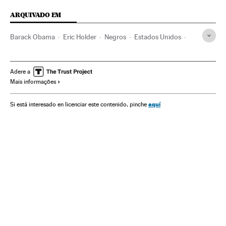
ARQUIVADO EM
Barack Obama
Eric Holder
Negros
Estados Unidos
Grupos sociais
América do Norte
Racismo
América
Discriminação
Preconceitos
Justiça
Sociedade
Adere a
Mais informações
aquí
Si está interesado en licenciar este contenido, pinche