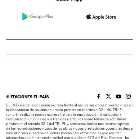
©
EDICIONES EL PAÍS
EL PAÍS BRASIL EN
EL PAÍS BRASI
EL PAÍS B
EL PA
EL PAÍS ejerce la oposición expresa frente al uso de sus obras y prestaciones en
la elaboración de revistas de prensa prevista en el artículo 32.1 del TRLPI;
también realiza la reserva expresa frente a la reproducción, distribución y
comunicación pública de sus trabajos y artículos sobre temas de actualidad
prevista en el artículo 33.1 del TRLPI; y, asimismo, realiza una reserva expresa
de las reproducciones y usos de las obras y otras prestaciones accesibles desde
este sitio web a medios de lectura mecánica u otros medios que resulten
adecuados a tal fin de conformidad con el artículo 67.3 del Real Decreto - ley