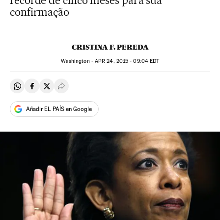
recorde de cinco meses para sua
confirmação
CRISTINA F. PEREDA
Washington -
APR
24, 2015 - 09:04
EDT
Compartir en Whatsapp
Compartir en Facebook
Compartir en Twitter
Desplegar Redes Sociales
Añadir EL PAÍS en Google