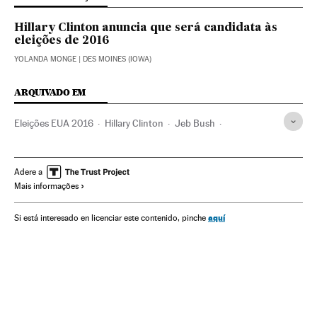
Hillary Clinton anuncia que será candidata às
eleições de 2016
YOLANDA MONGE
| DES MOINES (IOWA)
ARQUIVADO EM
Eleições EUA 2016
Hillary Clinton
Jeb Bush
Rand Paul
Marco Rubio
Partido Republicano EUA
Eleições EUA
Eleições presidenciais
Eleições
Adere a
Mais informações
Partidos políticos
Política
Estados Unidos
América do Norte
América
aquí
Si está interesado en licenciar este contenido, pinche