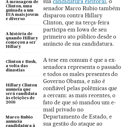
sua
candidatura eleitoral
, o
A mensagem de
Clinton, uma
senador Marco Rubio também
guinada a um
disparou contra Hillary
EUA mais jovem
e diverso
Clinton, que na terça-feira
participa em Iowa de seu
A história de
primeiro ato público desde o
quando Hillary
anúncio de sua candidatura.
começou a ser
Hillary
A tese em comum é que a ex-
Clinton e Bush,
senadora representa o passado
a volta das
dinastias
e todos os males presentes do
Governo Obama, e não é
Hillary Clinton
confiável pelas polêmicas que
anuncia que
será candidata
a cercam: as mais recentes, o
às eleições de
fato de que só mandou um e-
2016
mail privado no
Departamento de Estado, e
Marco Rubio
anuncia
sua gestão do ataque ao
candidatura à