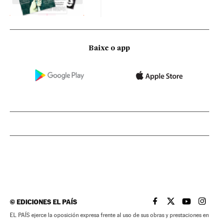
Baixe o app
©
EDICIONES EL PAÍS
EL PAÍS BRASIL EN
EL PAÍS BRASI
EL PAÍS B
EL PA
EL PAÍS ejerce la oposición expresa frente al uso de sus obras y prestaciones en