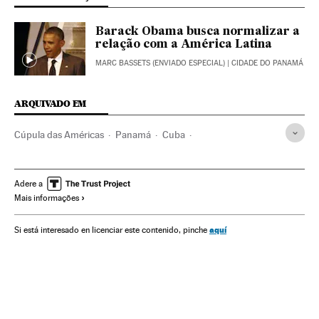
Barack Obama busca normalizar a
relação com a América Latina
MARC BASSETS (ENVIADO ESPECIAL)
| CIDADE DO PANAMÁ
ARQUIVADO EM
Cúpula das Américas
Panamá
Cuba
Cúpulas internacionais
América Central
Caraíbas
Relações internacionais
Estados Unidos
Adere a
Mais informações
América do Norte
Relações exteriores
América Latina
América
aquí
Si está interesado en licenciar este contenido, pinche