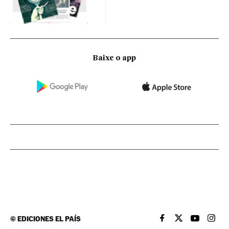
Baixe o app
©
EDICIONES EL PAÍS
EL PAÍS BRASIL EN
EL PAÍS BRASI
EL PAÍS B
EL PA