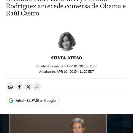
Rodríguez antecede conversa de Obama e
Raúl Castro
SILVIA AYUSO
Cidade do Panamá -
APR
10, 2015 - 11:05
atualizado:
APR
10, 2015 - 11:25
EDT
Compartir en Whatsapp
Compartir en Facebook
Compartir en Twitter
Desplegar Redes Sociales
Añadir EL PAÍS en Google