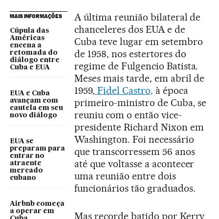
A última reunião bilateral de
MAIS INFORMAÇÕES
chanceleres dos EUA e de
Cúpula das
Américas
Cuba teve lugar em setembro
encena a
de 1958, nos estertores do
retomada do
diálogo entre
regime de Fulgencio Batista.
Cuba e EUA
Meses mais tarde, em abril de
1959,
Fidel Castro,
à época
EUA e Cuba
primeiro-ministro de Cuba, se
avançam com
cautela em seu
reuniu com o então vice-
novo diálogo
presidente Richard Nixon em
Washington. Foi necessário
EUA se
preparam para
que transcorressem 56 anos
entrar no
até que voltasse a acontecer
atraente
mercado
uma reunião entre dois
cubano
funcionários tão graduados.
Airbnb começa
a operar em
Mas recorde batido por Kerry
Cuba