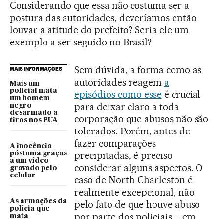
Considerando que essa não costuma ser a
postura das autoridades, deveríamos então
louvar a atitude do prefeito? Seria ele um
exemplo a ser seguido no Brasil?
Sem dúvida, a forma como as
MAIS INFORMAÇÕES
autoridades reagem
a
Mais um
policial mata
episódios como esse
é crucial
um homem
para deixar claro a toda
negro
desarmado a
corporação que abusos não são
tiros nos EUA
tolerados. Porém, antes de
fazer comparações
A inocência
precipitadas, é preciso
póstuma graças
a um vídeo
considerar alguns aspectos. O
gravado pelo
celular
caso de North Charleston é
realmente excepcional, não
As armações da
pelo fato de que houve abuso
polícia que
por parte dos policiais – em
mata