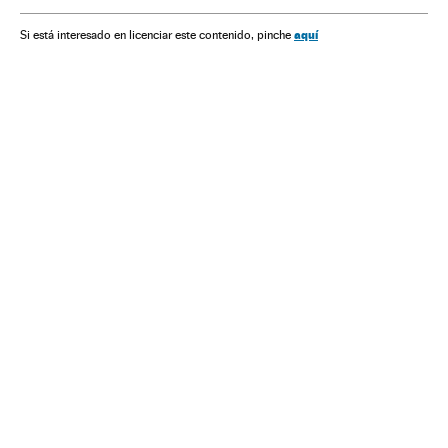
Discriminação
Preconceitos
Delitos
Justiça
Problemas sociais
Sociedade
aquí
Si está interesado en licenciar este contenido, pinche