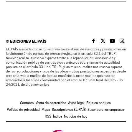
©
EDICIONES EL PAÍS
EL PAÍS BRASIL EN
EL PAÍS BRASI
EL PAÍS B
EL PA
EL PAÍS ejerce la oposición expresa frente al uso de sus obras y prestaciones en
la elaboración de revistas de prensa prevista en el artículo 32.1 del TRLPI;
también realiza la reserva expresa frente a la reproducción, distribución y
comunicación pública de sus trabajos y artículos sobre temas de actualidad
prevista en el artículo 33.1 del TRLPI; y, asimismo, realiza una reserva expresa
de las reproducciones y usos de las obras y otras prestaciones accesibles desde
este sitio web a medios de lectura mecánica u otros medios que resulten
adecuados a tal fin de conformidad con el artículo 67.3 del Real Decreto - ley
24/2021, de 2 de noviembre
Contacto
Venta de contenidos
Aviso legal
Política cookies
Política de privacidad
Mapa
Suscripciones EL PAÍS
Suscripciones empresas
RSS
Índice
Noticias de hoy