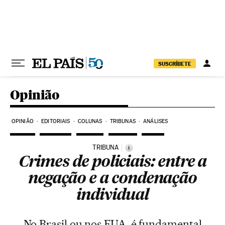
Pular para o conteúdo
SUSCRÍBETE
Opinião
OPINIÃO
EDITORIAIS
COLUNAS
TRIBUNAS
ANÁLISES
TRIBUNA
i
Crimes de policiais: entre a
negação e a condenação
individual
No Brasil ou nos EUA, é fundamental