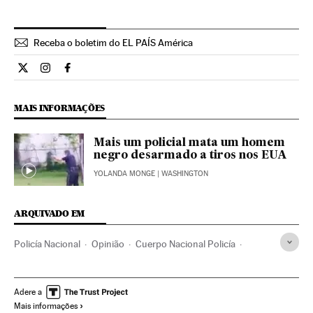
Receba o boletim do EL PAÍS América
Opiniao El País Brasil en Twitter
Opiniao El País Brasil en Instagram
Opiniao El País Brasil en Facebook
MAIS INFORMAÇÕES
Mais um policial mata um homem
negro desarmado a tiros nos EUA
YOLANDA MONGE
| WASHINGTON
ARQUIVADO EM
Policía Nacional
Opinião
Cuerpo Nacional Policía
Estados Unidos
Polícia
América do Norte
Força segurança
Racismo
América
Delitos ódio
Adere a
Mais informações