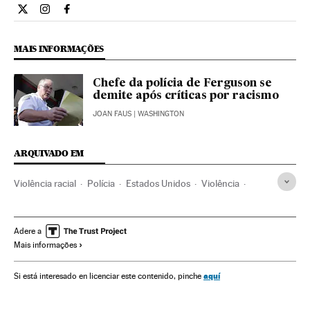
Internacional El País Brasil en Twitter
Internacional El País Brasil en Instagram
Internacional El País Brasil en Facebook
MAIS INFORMAÇÕES
Chefe da polícia de Ferguson se
demite após críticas por racismo
JOAN FAUS
| WASHINGTON
ARQUIVADO EM
Violência racial
Polícia
Estados Unidos
Violência
Conflitos raciais
Racismo
Força segurança
América do Norte
Delitos ódio
Discriminação
Adere a
Mais informações
América
Acontecimentos
Preconceitos
Delitos
Justiça
Problemas sociais
Sociedade
aquí
Si está interesado en licenciar este contenido, pinche