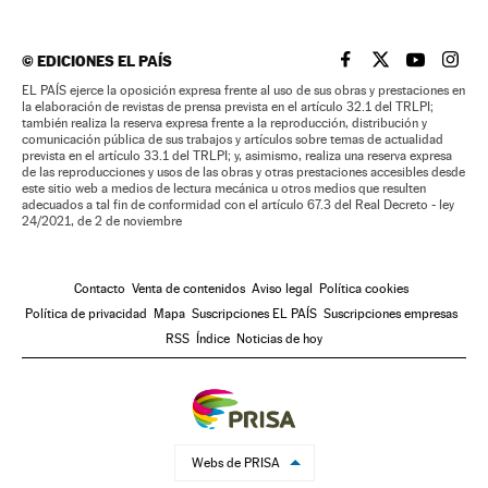
©
EDICIONES EL PAÍS
EL PAÍS BRASIL EN
EL PAÍS BRASI
EL PAÍS B
EL PA
EL PAÍS ejerce la oposición expresa frente al uso de sus obras y prestaciones en
la elaboración de revistas de prensa prevista en el artículo 32.1 del TRLPI;
también realiza la reserva expresa frente a la reproducción, distribución y
comunicación pública de sus trabajos y artículos sobre temas de actualidad
prevista en el artículo 33.1 del TRLPI; y, asimismo, realiza una reserva expresa
de las reproducciones y usos de las obras y otras prestaciones accesibles desde
este sitio web a medios de lectura mecánica u otros medios que resulten
adecuados a tal fin de conformidad con el artículo 67.3 del Real Decreto - ley
24/2021, de 2 de noviembre
Contacto
Venta de contenidos
Aviso legal
Política cookies
Política de privacidad
Mapa
Suscripciones EL PAÍS
Suscripciones empresas
RSS
Índice
Noticias de hoy
Webs de PRISA