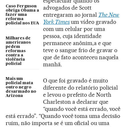
espetacular quando os
Caso Ferguson
advogados de Scott
obriga Obama a
entregaram ao jornal
The New
fazer uma
reforma
York Times
um vídeo gravado
policial nos EUA
com um celular por uma
pessoa, cuja identidade
Milhares de
permanece anônim,a e que
americanos
pedem
teve o sangue frio de gravar o
reformas
contra a
que de fato aconteceu naquela
violência
manhã.
policial
Mais um
O que foi gravado é muito
policial mata
diferente do relatório policial
outro negro
desarmado no
e levou o prefeito de North
Arizona
Charleston a declarar que
“quando você está errado, você
está errado”. “Quando você toma uma decisão
ruim, não importa se é um oficial ou uma