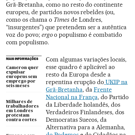
Grã-Bretanha, como no resto do continente
europeu, de partidos novos rebeldes (ou,
como os chama o
Times
de Londres,
“insurgentes”) que pretendem ser a autêntica
voz do povo;
ergo
o populismo é combatido
com populismo.
Com algumas variações locais,
MAIS INFORMAÇÕES
esse quadro é aplicável ao
Cameron quer
expulsar
resto da Europa desde a
europeus sem
repentina erupção do
UKIP na
emprego por
seis meses
Grã-Bretanha
, da
Frente
Nacional na França
, do Partido
Milhares de
da Liberdade holandês, dos
trabalhadores
Verdadeiros Finlandeses, dos
em Londres
protestam
Democratas Suecos, da
contra cortes
Alternativa para a Alemanha,
do Podemos
e do Cidadãos na