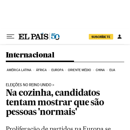
Pular para o conteúdo
SUSCRÍBETE
Internacional
AMÉRICA LATINA
ÁFRICA
EUROPA
ORIENTE MÉDIO
CHINA
EUA
ELEIÇÕES NO REINO UNIDO
Na cozinha, candidatos
tentam mostrar que são
pessoas 'normais'
Proliferação de partidos na Europa se