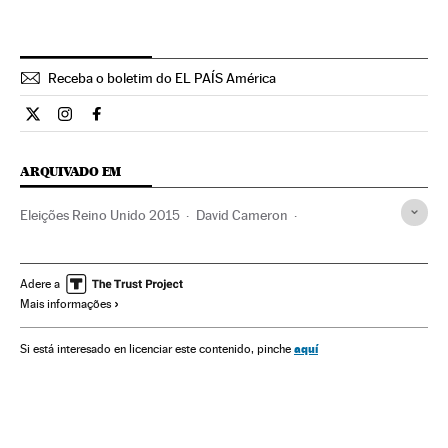
Receba o boletim do EL PAÍS América
Internacional El País Brasil en Twitter
Internacional El País Brasil en Instagram
Internacional El País Brasil en Facebook
ARQUIVADO EM
Eleições Reino Unido 2015
David Cameron
Edward Miliband
UKIP
Eleições Reino Unido
Eleições
Partidos políticos
Política
Adere a
Mais informações
aquí
Si está interesado en licenciar este contenido, pinche