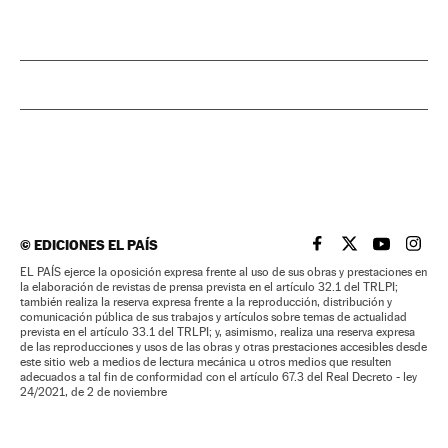
©
EDICIONES EL PAÍS
EL PAÍS BRASIL EN
EL PAÍS BRASI
EL PAÍS B
EL PA
EL PAÍS ejerce la oposición expresa frente al uso de sus obras y prestaciones en
la elaboración de revistas de prensa prevista en el artículo 32.1 del TRLPI;
también realiza la reserva expresa frente a la reproducción, distribución y
comunicación pública de sus trabajos y artículos sobre temas de actualidad
prevista en el artículo 33.1 del TRLPI; y, asimismo, realiza una reserva expresa
de las reproducciones y usos de las obras y otras prestaciones accesibles desde
este sitio web a medios de lectura mecánica u otros medios que resulten
adecuados a tal fin de conformidad con el artículo 67.3 del Real Decreto - ley
24/2021, de 2 de noviembre