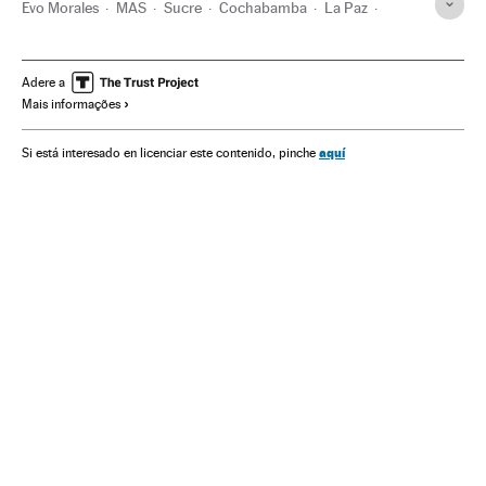
Evo Morales
MAS
Sucre
Cochabamba
La Paz
Bolívia
América do Sul
América Latina
Partidos políticos
América
Política
Adere a
Mais informações
aquí
Si está interesado en licenciar este contenido, pinche