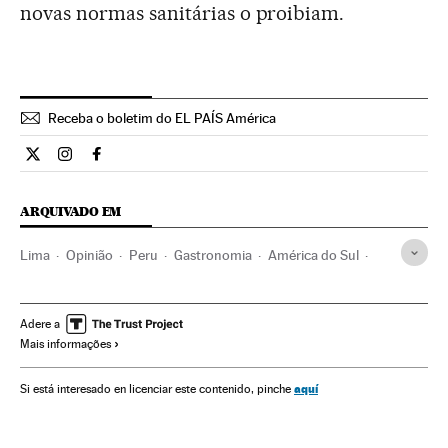
novas normas sanitárias o proibiam.
Receba o boletim do EL PAÍS América
Cultura El País Brasil en Twitter
Cultura El País Brasil en Instagram
Cultura El País Brasil en Facebook
ARQUIVADO EM
Lima
Opinião
Peru
Gastronomia
América do Sul
América Latina
América
Cultura
Adere a
Mais informações
aquí
Si está interesado en licenciar este contenido, pinche