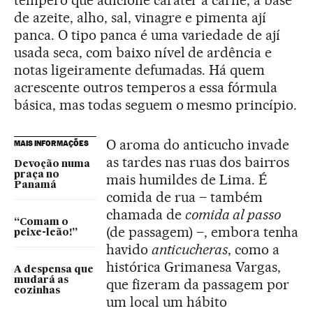
tempero que adicione caráter à carne, à base
de azeite, alho, sal, vinagre e pimenta ají
panca. O tipo panca é uma variedade de ají
usada seca, com baixo nível de ardência e
notas ligeiramente defumadas. Há quem
acrescente outros temperos a essa fórmula
básica, mas todas seguem o mesmo princípio.
O aroma do anticucho invade
MAIS INFORMAÇÕES
as tardes nas ruas dos bairros
Devoção numa
praça no
mais humildes de Lima. É
Panamá
comida de rua – também
chamada de
comida al passo
“Comam o
(de passagem) –, embora tenha
peixe-leão!”
havido
anticucheras
, como a
histórica Grimanesa Vargas,
A despensa que
mudará as
que fizeram da passagem por
cozinhas
um local um hábito