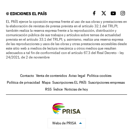
©
EDICIONES EL PAÍS
EL PAÍS BRASIL EN
EL PAÍS BRASI
EL PAÍS B
EL PA
EL PAÍS ejerce la oposición expresa frente al uso de sus obras y prestaciones en
la elaboración de revistas de prensa prevista en el artículo 32.1 del TRLPI;
también realiza la reserva expresa frente a la reproducción, distribución y
comunicación pública de sus trabajos y artículos sobre temas de actualidad
prevista en el artículo 33.1 del TRLPI; y, asimismo, realiza una reserva expresa
de las reproducciones y usos de las obras y otras prestaciones accesibles desde
este sitio web a medios de lectura mecánica u otros medios que resulten
adecuados a tal fin de conformidad con el artículo 67.3 del Real Decreto - ley
24/2021, de 2 de noviembre
Contacto
Venta de contenidos
Aviso legal
Política cookies
Política de privacidad
Mapa
Suscripciones EL PAÍS
Suscripciones empresas
RSS
Índice
Noticias de hoy
Webs de PRISA