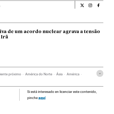
a
Internacional El Pa
Internacional
Internac
iva de um acordo nuclear agrava a tensão
 Irã
iente próximo
América do Norte
Ásia
América
r
Programa nuclear Irã
Segurança nuclear
Si está interesado en licenciar este contenido,
r
Armas nucleares
Tratados internacionais
aquí
pinche
efesa
Relações exteriores
Energia