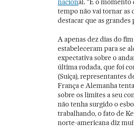
nacion
al. “É o momento 
tempo não vai tornar as c
destacar que as grandes p
A apenas dez dias do fim
estabeleceram para se al
expectativa sobre o and
última rodada, que foi c
(Suíça), representantes d
França e Alemanha tenta
sobre os limites a seu c
não tenha surgido o esb
trabalhando, o fato de K
norte-americana diz muit