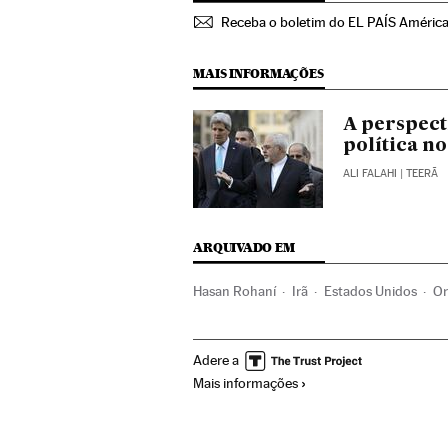
Receba o boletim do EL PAÍS Améric
MAIS INFORMAÇÕES
A perspect
política no
ALI FALAHI
| TEERÃ
ARQUIVADO EM
Hasan Rohaní
Irã
Estados Unidos
Or
Acordo nuclear iraniano
Tratado nuclea
Adere a
Tratados desarmamento
Energia nuclea
Mais informações
Relações internacionais
Armamento
D