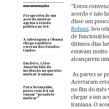
“Estou convenc
MAIS INFORMAÇÕES
acordo e não há
Perspectiva de um
acordo nuclear
disse um pouco
agrava a tensão
política no Irã
Rohani
. Seu o
de funcionários
A sabotagem a Obama
últimos dias ha
chega à política
externa dos Estados
estavam muito 
Unidos
alcançarem um
Em livro, Celso
Amorim fala da
mediação na questão
As partes se p
nuclear iraniana
Acertaram reto
Para Netanyahu,
no fim do mês 
pacto com Irã vai
causar “pesadelo
chegar a um aco
nuclear”
iraniana. O aco