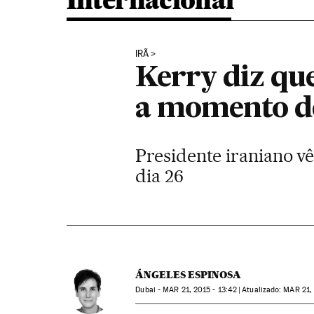
Internacional
IRÃ
Kerry diz qu
a momento de
Presidente iraniano v
dia 26
ÁNGELES ESPINOSA
Dubai -
MAR
21, 2015 - 13:42
atualizado:
MAR
21,