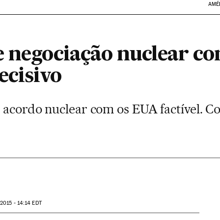
AMÉ
e negociação nuclear co
cisivo
ê acordo nuclear com os EUA factível. 
 2015 - 14:14
EDT