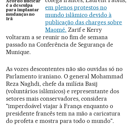
colega francês, Laurent Fabius,
Acordo nuclear
é a desculpa
em plenos protestos no
para implantar
mundo islâmico devido à
mudanças no
Irã
publicação das charges sobre
Maomé.
Zarif e Kerry
voltaram a se reunir no fim de semana
passado na Conferência de Segurança de
Munique.
As vozes descontentes não são ouvidas só no
Parlamento iraniano. O general Mohammad
Reza Naghdi, chefe da milícia Basij
(voluntários islâmicos) e representante dos
setores mais conservadores, considera
"imperdoável viajar à França enquanto o
presidente francês tem na mão a caricatura
do profeta e mostra para todo o mundo".