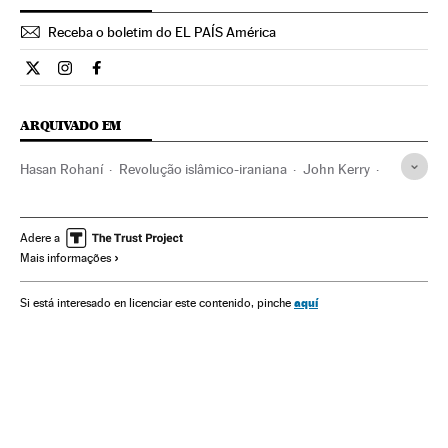
Receba o boletim do EL PAÍS América
Internacional El País Brasil en Twitter
Internacional El País Brasil en Instagram
Internacional El País Brasil en Facebook
ARQUIVADO EM
Hasan Rohaní
Revolução islâmico-iraniana
John Kerry
Irã
Centrais nucleares
Instalações energéticas
Estados Unidos
Produção energia
Oriente médio
Adere a
Mais informações
Conflitos políticos
Ásia
Política
Energia nuclear
Energia
aquí
Si está interesado en licenciar este contenido, pinche