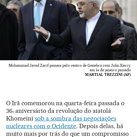
Mohammad Javad Zarif passeia pelo centro de Genebra com John Kerry,
em 14 de janeiro passado
MARTIAL TREZZINI (AP)
O Irã comemorou na quarta-feira passada o
36
aniversário da revolução do aiatolá
o
Khomeini
sob a sombra das negociações
nucleares com o Ocidente
. Depois delas, há
muito mais por trás do que um compromisso