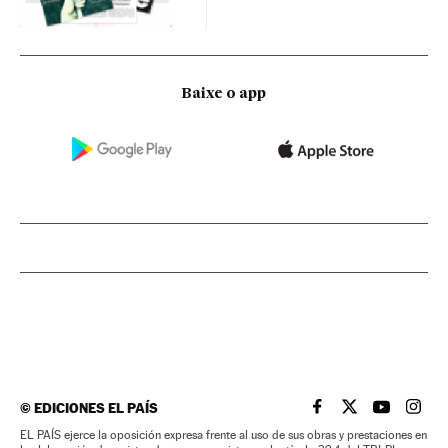
Baixe o app
©
EDICIONES EL PAÍS
EL PAÍS BRASIL EN
EL PAÍS BRASI
EL PAÍS B
EL PA
EL PAÍS ejerce la oposición expresa frente al uso de sus obras y prestaciones en