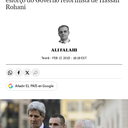
esforço do Governo reformista de Hassan
Rohani
ALI FALAHI
Teerã -
FEB
17, 2015 - 18:19
EST
Compartir en Whatsapp
Compartir en Facebook
Compartir en Twitter
Desplegar Redes Sociales
Añadir EL PAÍS en Google