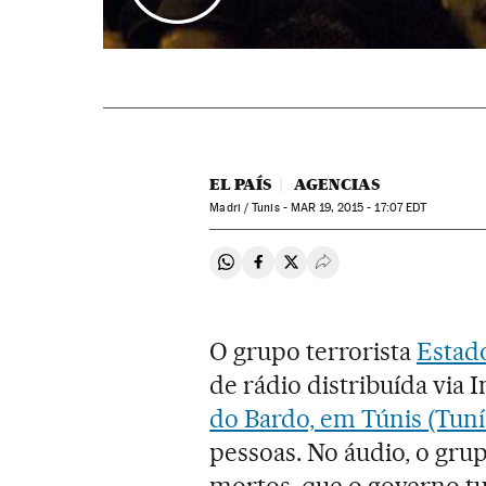
EL PAÍS
AGENCIAS
Madri / Tunis -
MAR
19, 2015 - 17:07
EDT
Compartir en Whatsapp
Compartir en Facebook
Compartir en Twitter
Desplegar Redes Soci
O grupo terrorista
Estad
de rádio distribuída via I
do Bardo, em Túnis (Tuní
pessoas. No áudio, o grupo
mortos, que o governo tu