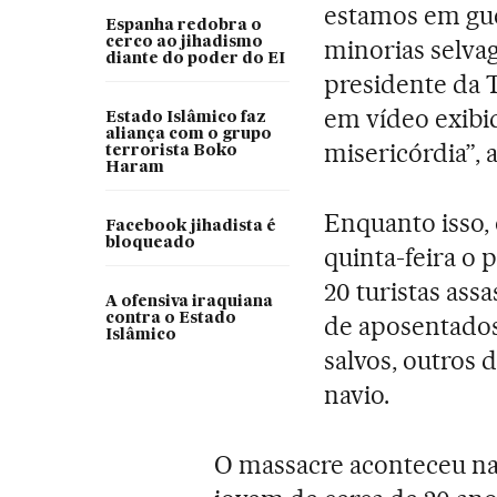
estamos em gue
Espanha redobra o
cerco ao jihadismo
minorias selvag
diante do poder do EI
presidente da T
em vídeo exibi
Estado Islâmico faz
aliança com o grupo
misericórdia”, 
terrorista Boko
Haram
Enquanto isso,
Facebook jihadista é
bloqueado
quinta-feira o 
20 turistas ass
A ofensiva iraquiana
contra o Estado
de aposentados
Islâmico
salvos, outros 
navio.
O massacre aconteceu na