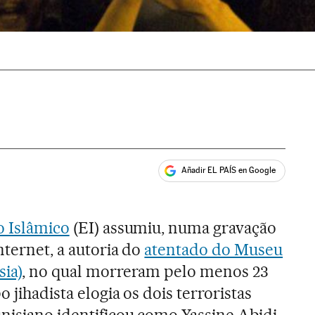
Añadir EL PAÍS en Google
ales
o Islâmico
(EI) assumiu, numa gravação
nternet, a autoria do
atentado do Museu
sia)
, no qual morreram pelo menos 23
 jihadista elogia os dois terroristas
nisiano identificou como Yassine Abidi