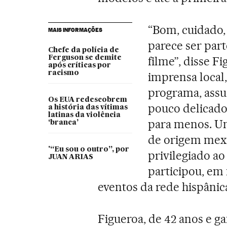
“Bom, cuidado,
MAIS INFORMAÇÕES
parece ser par
Chefe da polícia de
Ferguson se demite
filme”, disse F
após críticas por
racismo
imprensa local
programa, assu
Os EUA redescobrem
pouco delicado 
a história das vítimas
latinas da violência
para menos. Uni
‘branca’
de origem mexi
'“Eu sou o outro”, por
privilegiado a
JUAN ARIAS
participou, em 
eventos da rede hispânic
Figueroa, de 42 anos e 