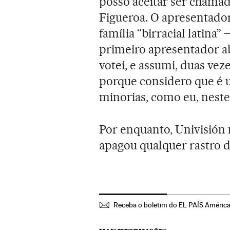
posso aceitar ser chamad
Figueroa. O apresentado
família “birracial latina” 
primeiro apresentador a
votei, e assumi, duas ve
porque considero que é
minorias, como eu, neste 
Por enquanto, Univisión 
apagou qualquer rastro de
Receba o boletim do EL PAÍS Améric