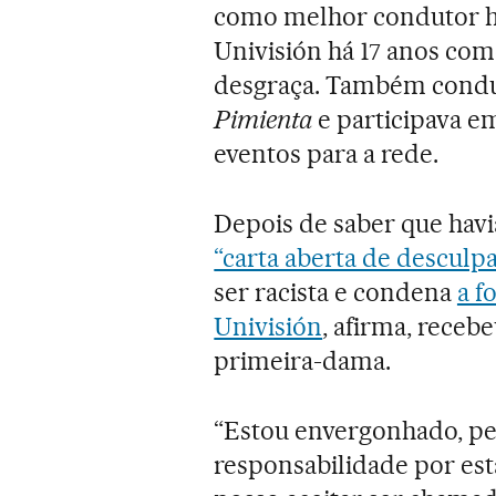
como melhor condutor hi
Univisión há 17 anos co
desgraça. Também condu
Pimienta
e participava e
eventos para a rede.
Depois de saber que havi
“carta aberta de desculpa
ser racista e condena
a f
Univisión
, afirma, receb
primeira-dama.
“Estou envergonhado, peç
responsabilidade por est