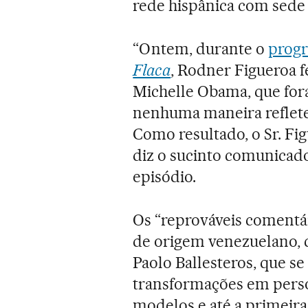
rede hispânica com sede
“Ontem, durante o
prog
Flaca
, Rodner Figueroa 
Michelle Obama, que fo
nenhuma maneira reflete
Como resultado, o Sr. Fi
diz o sucinto comunicad
episódio.
Os “reprováveis comentá
de origem venezuelano, 
Paolo Ballesteros, que s
transformações em pers
modelos e até a primeir