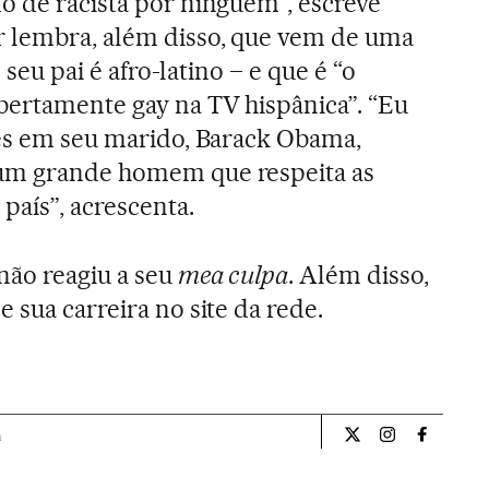
o de racista por ninguém”, escreve
r lembra, além disso, que vem de uma
– seu pai é afro-latino – e que é “o
bertamente gay na TV hispânica”. “Eu
zes em seu marido, Barack Obama,
 um grande homem que respeita as
país”, acrescenta.
não reagiu a seu
mea culpa
. Além disso,
 sua carreira no site da rede.
a
Internacional El Pa
Internacional
Internac