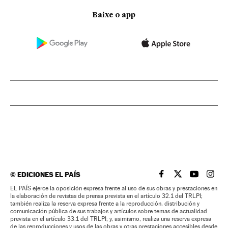
Baixe o app
©
EDICIONES EL PAÍS
EL PAÍS BRASIL EN
EL PAÍS BRASI
EL PAÍS B
EL PA
EL PAÍS ejerce la oposición expresa frente al uso de sus obras y prestaciones en
la elaboración de revistas de prensa prevista en el artículo 32.1 del TRLPI;
también realiza la reserva expresa frente a la reproducción, distribución y
comunicación pública de sus trabajos y artículos sobre temas de actualidad
prevista en el artículo 33.1 del TRLPI; y, asimismo, realiza una reserva expresa
de las reproducciones y usos de las obras y otras prestaciones accesibles desde