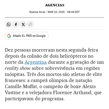
AGENCIAS
Buenos Aires -
MAR
10, 2015 - 08:49
EDT
Compartir en Whatsapp
Compartir en Facebook
Compartir en Twitter
Desplegar Redes Sociales
Añadir EL PAÍS en Google
Dez pessoas morreram nesta segunda-feira
depois da colisão de dois helicópteros no
norte da
Argentina
durante a gravação de um
reality show
sobre sobrevivência em regiões
inóspitas. Três dos mortos são atletas de elite
franceses: a campeã olímpica de natação
Camille Muffat, o campeão de boxe Alexis
Vastine e a velejadora Florence Arthaud, que
participavam do programa.