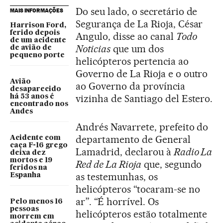
Do seu lado, o secretário de
MAIS INFORMAÇÕES
Segurança de La Rioja, César
Harrison Ford,
ferido depois
Angulo, disse ao canal
Todo
de um acidente
Noticias
que um dos
de avião de
pequeno porte
helicópteros pertencia ao
Governo de La Rioja e o outro
Avião
ao Governo da província
desaparecido
vizinha de Santiago del Estero.
há 53 anos é
encontrado nos
Andes
Andrés Navarrete, prefeito do
departamento de General
Acidente com
caça F-16 grego
Lamadrid, declarou à
Radio La
deixa dez
mortos e 19
Red de La Rioja
que, segundo
feridos na
as testemunhas, os
Espanha
helicópteros “tocaram-se no
ar”. “É horrível. Os
Pelo menos 16
pessoas
helicópteros estão totalmente
morrem em