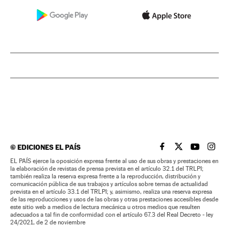
©
EDICIONES EL PAÍS
EL PAÍS BRASIL EN
EL PAÍS BRASI
EL PAÍS B
EL PA
EL PAÍS ejerce la oposición expresa frente al uso de sus obras y prestaciones en
la elaboración de revistas de prensa prevista en el artículo 32.1 del TRLPI;
también realiza la reserva expresa frente a la reproducción, distribución y
comunicación pública de sus trabajos y artículos sobre temas de actualidad
prevista en el artículo 33.1 del TRLPI; y, asimismo, realiza una reserva expresa
de las reproducciones y usos de las obras y otras prestaciones accesibles desde
este sitio web a medios de lectura mecánica u otros medios que resulten
adecuados a tal fin de conformidad con el artículo 67.3 del Real Decreto - ley
24/2021, de 2 de noviembre