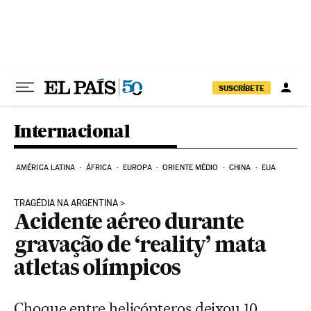
Pular para o conteúdo
SUSCRÍBETE
Internacional
AMÉRICA LATINA
ÁFRICA
EUROPA
ORIENTE MÉDIO
CHINA
EUA
TRAGÉDIA NA ARGENTINA
Acidente aéreo durante
gravação de ‘reality’ mata
atletas olímpicos
Choque entre helicópteros deixou 10