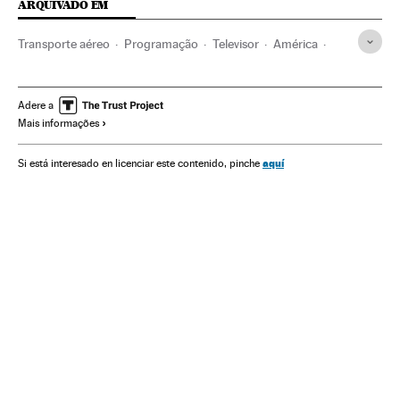
ARQUIVADO EM
Transporte aéreo
Programação
Televisor
América
Acontecimentos
Transporte
Meios comunicação
Comunicação
Helicópteros
Reality show
Adere a
Mais informações
Camille Muffat
Argentina
Acidentes aéreos
Acidentes
Programa tv
América do Sul
América Latina
aquí
Si está interesado en licenciar este contenido, pinche