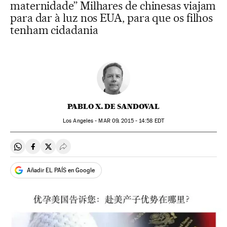
maternidade” Milhares de chinesas viajam
para dar à luz nos EUA, para que os filhos
tenham cidadania
PABLO X. DE SANDOVAL
Los Angeles -
MAR
09, 2015 - 14:58
EDT
Compartir en Whatsapp
Compartir en Facebook
Compartir en Twitter
Desplegar Redes Sociales
Añadir EL PAÍS en Google