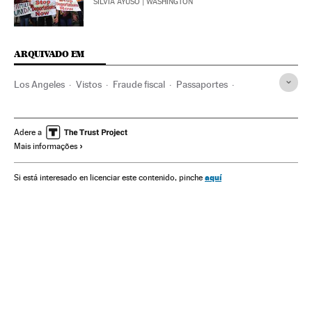
SILVIA AYUSO
| WASHINGTON
ARQUIVADO EM
Los Angeles
Vistos
Fraude fiscal
Passaportes
Califórnia
Identificação
China
Estados Unidos
Segurança nacional
Delitos fiscais
Ásia oriental
Adere a
Mais informações
América do Norte
Ásia
América
Defesa
Delitos
Justiça
Imigrantes
Política migração
Imigração
aquí
Si está interesado en licenciar este contenido, pinche
Migração
Demografia
Sociedade