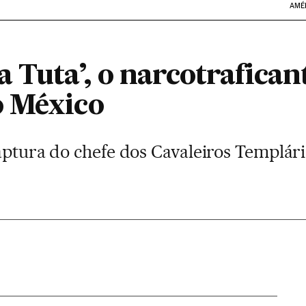
AMÉ
 Tuta’, o narcotrafican
o México
captura do chefe dos Cavaleiros Templá