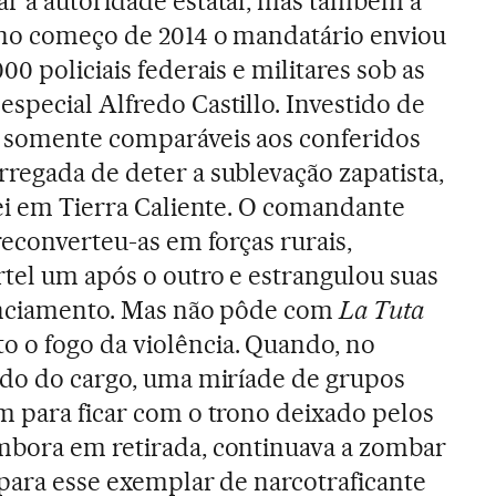
r a autoridade estatal, mas também a
 no começo de 2014 o mandatário enviou
00 policiais federais e militares sob as
special Alfredo Castillo. Investido de
, somente comparáveis aos conferidos
regada de deter a sublevação zapatista,
lei em Tierra Caliente. O comandante
reconverteu-as em forças rurais,
rtel um após o outro e estrangulou suas
nanciamento. Mas não pôde com
La Tuta
 o fogo da violência. Quando, no
ado do cargo, uma miríade de grupos
m para ficar com o trono deixado pelos
mbora em retirada, continuava a zombar
 para esse exemplar de narcotraficante