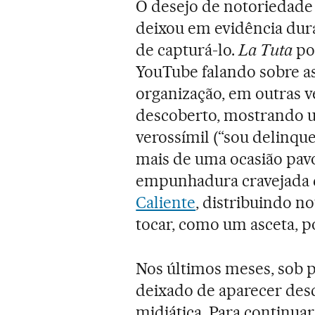
O desejo de notoriedade
deixou em evidência dur
de capturá-lo.
La Tuta
po
YouTube falando sobre a
organização, em outras v
descoberto, mostrando 
verossímil (“sou delinque
mais de uma ocasião pav
empunhadura cravejada d
Caliente
, distribuindo n
tocar, como um asceta, p
Nos últimos meses, sob p
deixado de aparecer des
midiática. Para continua