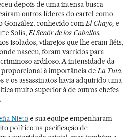
eceu depois de uma intensa busca
caíram outros líderes do cartel como
o González, conhecido com
El Chayo,
e
te Solís,
El Senõr de los Caballos.
os isolados, vilarejos que lhe eram fiéis,
onde nasceu, foram varridos para
 criminoso ardiloso. A intensidade da
i proporcional à importância de
La Tuta
,
s e os assassinatos havia adquirido uma
lítica muito superior à de outros chefes
.
eña Nieto
e sua equipe empenharam
to político na pacificação de