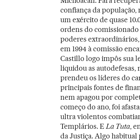
Michoacán. Para recupera
confiança da população,
um exército de quase 10.0
ordens do comissionado e
poderes extraordinários
em 1994 à comissão encar
Castillo logo impôs sua 
liquidou as autodefesas, 
prendeu os líderes do ca
principais fontes de fi
nem apagou por completo
começo do ano, foi afast
ultra violentos combatia
Templários. E
La Tuta
, e
da Justiça. Algo habitual