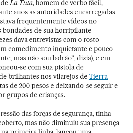
 de
La Tuta
, homem de verbo fácil,
ante anos as autoridades encarregadas
stava frequentemente vídeos no
s bondades de sua horripilante
ezes dava entrevistas com o rosto
um comedimento inquietante e pouco
nte, mas não sou ladrão”, dizia), e em
oneou-se com sua pistola de
e brilhantes nos vilarejos de
Tierra
otas de 200 pesos e deixando-se seguir e
or grupos de crianças.
ressão das forças de segurança, tinha
coberto, mas não diminuiu sua presença
r na primeira linha, lançou uma