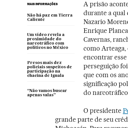
A prisão acont
MAIS INFORMAÇÕES
durante a qual 
Não há paz em Tierra
Caliente
Nazario Moren
Enrique Plancar
Um vídeo revela a
Cavernas, ranch
proximidade do
narcotráfico com
como Arteaga, 
políticos no México
encontrar esse
Presos mais dez
perseguição fo
policiais suspeitos de
participação na
que com os ano
chacina de Iguala
significação po
do narcotráfico
“Não vamos buscar
apenas valas”
O presidente
P
grande parte de seu crédi