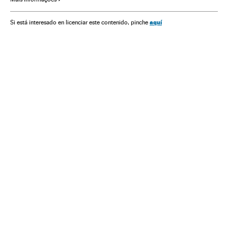
Legislação
Telecomunicações
Justiça
Ciência
Comunicações
Sociedade
aquí
Si está interesado en licenciar este contenido, pinche