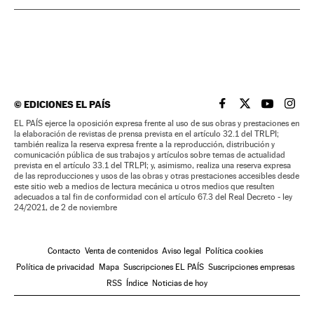
©
EDICIONES EL PAÍS
EL PAÍS BRASIL EN
EL PAÍS BRASI
EL PAÍS B
EL PA
EL PAÍS ejerce la oposición expresa frente al uso de sus obras y prestaciones en
la elaboración de revistas de prensa prevista en el artículo 32.1 del TRLPI;
también realiza la reserva expresa frente a la reproducción, distribución y
comunicación pública de sus trabajos y artículos sobre temas de actualidad
prevista en el artículo 33.1 del TRLPI; y, asimismo, realiza una reserva expresa
de las reproducciones y usos de las obras y otras prestaciones accesibles desde
este sitio web a medios de lectura mecánica u otros medios que resulten
adecuados a tal fin de conformidad con el artículo 67.3 del Real Decreto - ley
24/2021, de 2 de noviembre
Contacto
Venta de contenidos
Aviso legal
Política cookies
Política de privacidad
Mapa
Suscripciones EL PAÍS
Suscripciones empresas
RSS
Índice
Noticias de hoy