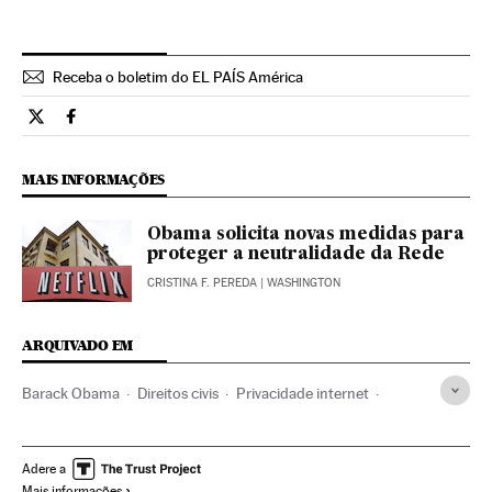
Receba o boletim do EL PAÍS América
Tecnologia El País Brasil en Twitter
Tecnologia El País Brasil en Facebook
MAIS INFORMAÇÕES
Obama solicita novas medidas para
proteger a neutralidade da Rede
CRISTINA F. PEREDA
| WASHINGTON
ARQUIVADO EM
Barack Obama
Direitos civis
Privacidade internet
Estados Unidos
Direitos humanos
Segurança internet
Internet
América do Norte
Tecnologia
América
Adere a
Mais informações