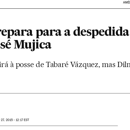
AMÉ
repara para a despedida
osé Mujica
 irá à posse de Tabaré Vázquez, mas Dil
B
27, 2015 - 12:17
EST